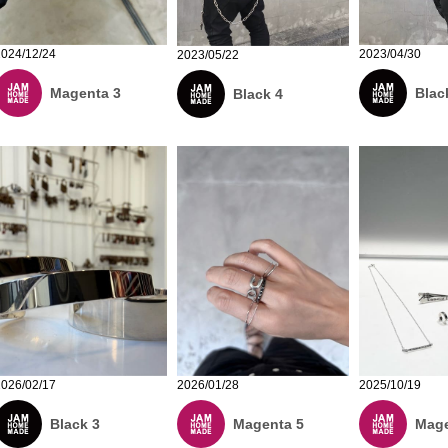
2024/12/24
2023/04/30
2023/05/22
Magenta 3
Blac
Black 4
2026/01/28
2026/02/17
2025/10/19
Magenta 5
Black 3
Mage