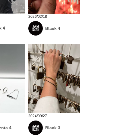
2026/02/18
k 4
Black 4
2024/09/27
nta 4
Black 3