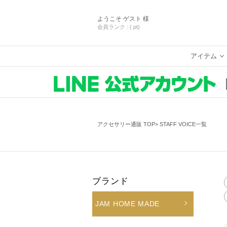
ようこそ
ゲスト 様
会員ランク :
( pt)
アイテム
アクセサリー通販 TOP
STAFF VOICE一覧
ブランド
JAM HOME MADE