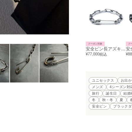
クーポン対象
ク
安全ピン長アズキチェーンダイヤモンドブレスレットL
¥
77,000
¥
88
税込
ユニセックス
お出か
メンズ
4シーズン対
旅行
誕生日
結婚
冬
秋・冬
夏
安全ピン
ブラックダ