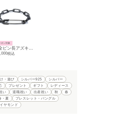
ーポン対象
安全ピン長アズキチェーンダイヤモンドブレスレットL-ブラック
,000
税込
け・遊び
シルバー925
シルバー
応
プレゼント
ギフト
レディース
祝い
退職祝い
出産祝い
秋
春
春・夏
ブレスレット・バングル
イヤモンド