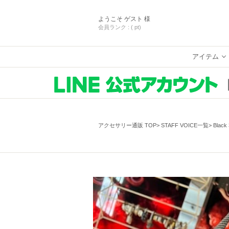
ようこそ
ゲスト 様
会員ランク :
( pt)
アイテム
アクセサリー通販 TOP
STAFF VOICE一覧
Blac