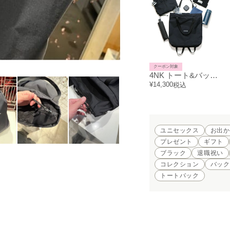
クーポン対象
4NK トート&バックパック・リュック "4NK experiment back bag Series #zwei"
¥
14,300
税込
ユニセックス
お出か
プレゼント
ギフト
ブラック
退職祝い
コレクション
バック
トートバック