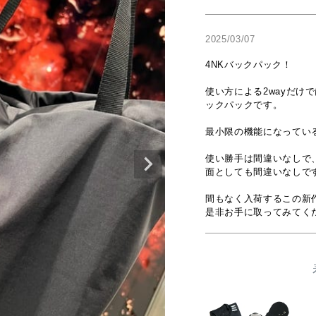
2025/03/07
4NKバックパック！

使い方による2wayだけ
ックパックです。

最小限の機能になってい
使い勝手は間違いなしで
面としても間違いなしです
間もなく入荷するこの新作
是非お手に取ってみてく