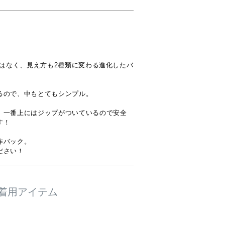
ではなく、見え方も2種類に変わる進化したバ
るので、中もとてもシンプル。

、一番上にはジップがついているので安全
！

バック。

ださい！
着用アイテム