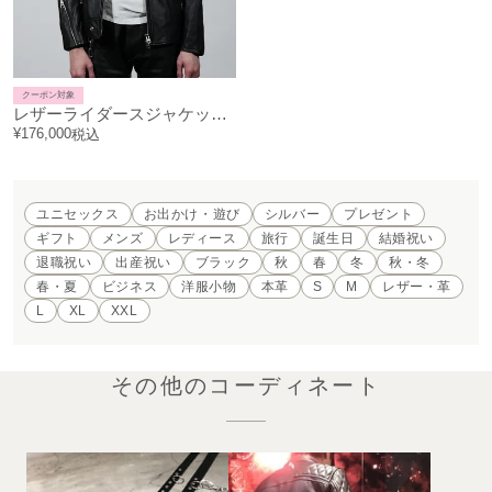
クーポン対象
レザーライダースジャケット"LEWISON"
¥
176,000
税込
ユニセックス
お出かけ・遊び
シルバー
プレゼント
ギフト
メンズ
レディース
旅行
誕生日
結婚祝い
退職祝い
出産祝い
ブラック
秋
春
冬
秋・冬
春・夏
ビジネス
洋服小物
本革
S
M
レザー・革
L
XL
XXL
その他のコーディネート