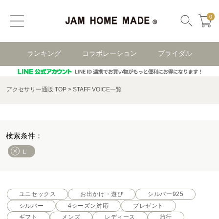
0
ランキング
コラボレーション
ブライダル
アクセサリー通販 TOP
STAFF VOICE一覧
L
ユニセックス
お出かけ・遊び
シルバー925
シルバー
4シーズン対応
プレゼント
ギフト
メンズ
レディース
旅行