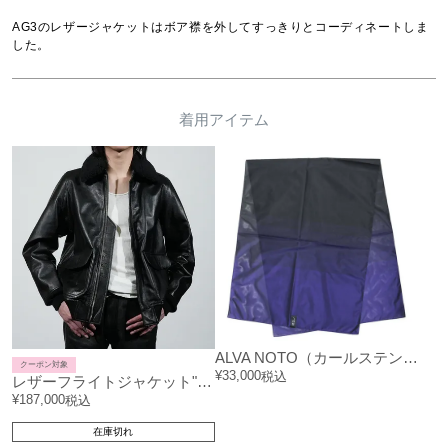
AG3のレザージャケットはボア襟を外してすっきりとコーディネートしま
した。
着用アイテム
ALVA NOTO（カールステン・ニコライ）SIGNATURE SCARF / スカーフ
クーポン対象
¥
33,000
税込
レザーフライトジャケット"AG3"
¥
187,000
税込
在庫切れ