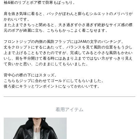
袖&裾のリブとボア襟で防寒もばっちり。

肩を抜き気味に着ると、バックがぽわんと膨らむシルエットのメリハリが
かわいいです。

また上まできちっと閉めると、大き過ぎず小さ過ぎず絶妙なサイズ感の襟
元のボアが綺麗に立ち、こちらもかっこよく着こなせます。

フロントジップの内側の風防フラップにはJAMの文字のパンチング。

丈をクロップトにするにあたって、バランスを見て風防の位置をもう少し
上まで上げることもできたのですが、完成してみると小さな風防もかわい
いし、前を半分開けて着る時にはあまり上までではない方がすっきり見え
て良いかと思い、このままにしてもらいました。

背中心の襟の下にはスタッズ。

こちらもジップに合わせてゴールドにしてもらいました。

後ろ姿にキラッとワンポイントになってかわいいです。
着用アイテム