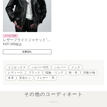
クーポン対象
レザーフライトジャケット"AG3"
¥
187,000
税込
在庫切れ
ユニセックス
シルバー925
シルバー
メンズ
レディース
ブラック
指輪・リング
秋・冬
洋服小物
本革
安全ピン
フェザー・羽
その他のコーディネート