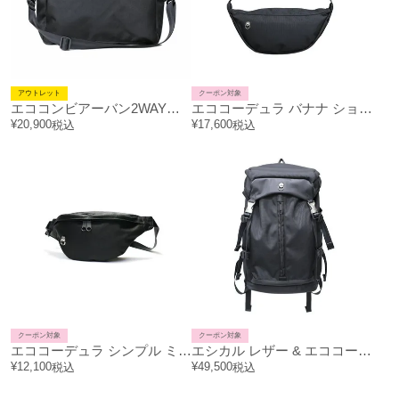
アウトレット
クーポン対象
エココンビアーバン2WAYブリーフバック 25L
エココーデュラ バナナ ショルダー ボディバッグ Mサイズ オリジナル/日本製
¥
20,900
¥
17,600
税込
税込
クーポン対象
クーポン対象
エココーデュラ シンプル ミニ ウエストポーチ ボディバッグ 2L
エシカル レザー & エココーデュラ コンビ バックパック リュックサック 20L
¥
12,100
¥
49,500
税込
税込