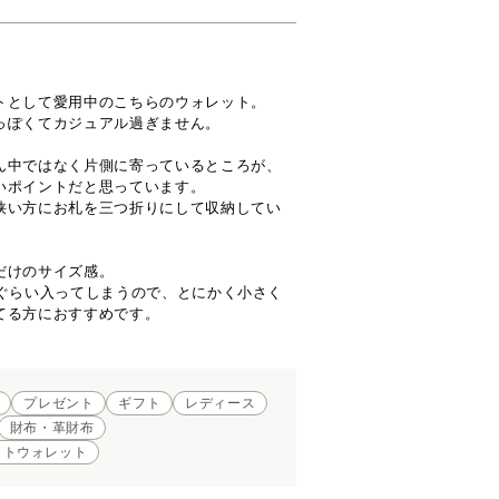
トとして愛用中のこちらのウォレット。

っぽくてカジュアル過ぎません。

ん中ではなく片側に寄っているところが、
いポイントだと思っています。

狭い方にお札を三つ折りにして収納してい
けのサイズ感。

枚ぐらい入ってしまうので、とにかく小さく
てる方におすすめです。
プレゼント
ギフト
レディース
財布・革財布
クトウォレット