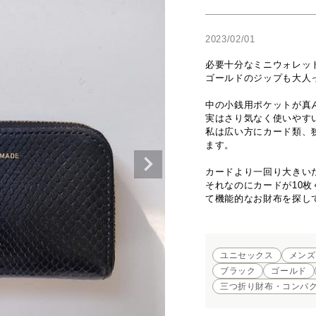
2023/02/01
必要十分なミニウォレッ
ゴールドのジップも大人
中の小銭用ポケットが真
実はさり気なく使いやす
私は広い方にカード類、
ます。

カードより一回り大きいだ
それなのにカードが10
て機能的なお財布を探し
ユニセックス
メンズ
ブラック
ゴールド
三つ折り財布・コンパ