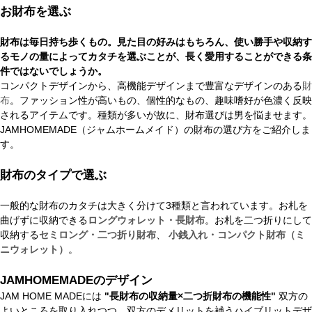
お財布を選ぶ
財布は毎日持ち歩くもの。見た目の好みはもちろん、使い勝手や収納す
るモノの量によってカタチを選ぶことが、長く愛用することができる条
件ではないでしょうか。
コンパクトデザインから、高機能デザインまで豊富なデザインのある
財
布
。ファッション性が高いもの、個性的なもの、趣味嗜好が色濃く反映
されるアイテムです。種類が多いが故に、財布選びは男を悩ませます。
JAMHOMEMADE（ジャムホームメイド）の財布の選び方をご紹介しま
す。
財布のタイプで選ぶ
一般的な財布のカタチは大きく分けて3種類と言われています。お札を
曲げずに収納できる
ロングウォレット・長財布
。お札を二つ折りにして
収納する
セミロング・二つ折り財布
、
小銭入れ・コンパクト財布（ミ
ニウォレット）
。
JAMHOMEMADEのデザイン
JAM HOME MADEには
"長財布の収納量×二つ折財布の機能性"
双方の
よいところを取り入れつつ、双方のデメリットを補うハイブリットデザ