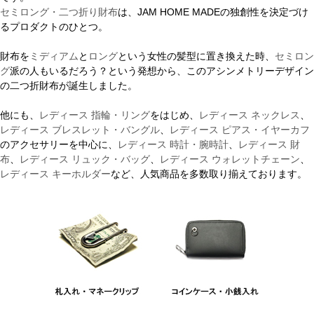
セミロング・二つ折り財布
は、JAM HOME MADEの独創性を決定づけ
るプロダクトのひとつ。
財布を
ミディアム
と
ロング
という女性の髪型に置き換えた時、
セミロン
グ
派の人もいるだろう？という発想から、このアシンメトリーデザイン
の二つ折財布が誕生しました。
他にも、
レディース 指輪・リング
をはじめ、
レディース ネックレス
、
レディース ブレスレット・バングル
、
レディース ピアス・イヤーカフ
のアクセサリーを中心に、
レディース 時計・腕時計
、
レディース 財
布
、
レディース リュック・バッグ
、
レディース ウォレットチェーン
、
レディース キーホルダー
など、人気商品を多数取り揃えております。