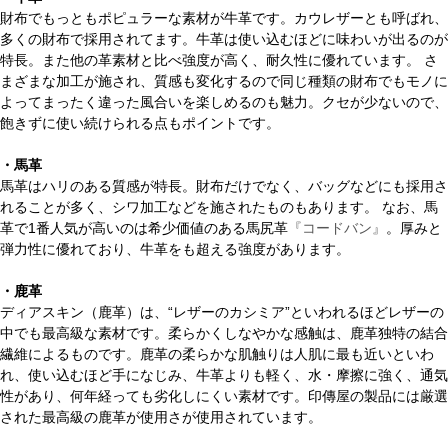
財布でもっともポピュラーな素材が牛革です。カウレザーとも呼ばれ、
多くの財布で採用されてます。牛革は使い込むほどに味わいが出るのが
特長。また他の革素材と比べ強度が高く、耐久性に優れています。 さ
まざまな加工が施され、質感も変化するので同じ種類の財布でもモノに
よってまったく違った風合いを楽しめるのも魅力。クセが少ないので、
飽きずに使い続けられる点もポイントです。
・馬革
馬革はハリのある質感が特長。財布だけでなく、バッグなどにも採用さ
れることが多く、シワ加工などを施されたものもあります。 なお、馬
革で1番人気が高いのは希少価値のある馬尻革
『コードバン』
。厚みと
弾力性に優れており、牛革をも超える強度があります。
・鹿革
ディアスキン（鹿革）は、“レザーのカシミア”といわれるほどレザーの
中でも最高級な素材です。柔らかくしなやかな感触は、鹿革独特の結合
繊維によるものです。鹿革の柔らかな肌触りは人肌に最も近いといわ
れ、使い込むほど手になじみ、牛革よりも軽く、水・摩擦に強く、通気
性があり、何年経っても劣化しにくい素材です。印傳屋の製品には厳選
された最高級の鹿革が使用さが使用されています。