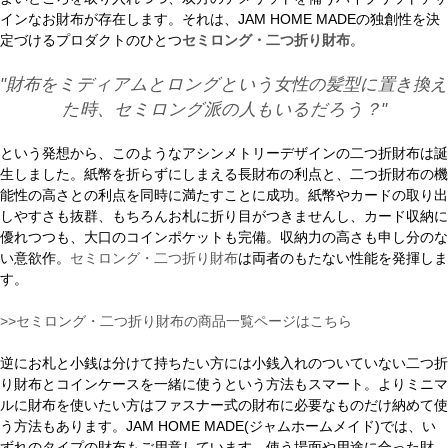
インなお財布が存在します。それは、JAM HOME MADEの独創性を決
定づけるプロダクトのひとつ
セミロング・二つ折り財布
。
"財布をミディアムとロングという女性の髪型に置き換え
た時、セミロング派の人もいるだろう？"
という発想から、このようなアシンメトリーデザインの二つ折財布は誕
生しました。紙幣を折らずにしまえる長財布の利点と、二つ折財布の機
能性の高さとの利点を同時に満たすことに成功。紙幣やカードの取り出
しやすさも抜群、もちろんお札に折り目がつきませんし、カード収納に
優れつつも、大口のコインポケットも完備。収納力の高さも申し分のな
い意欲作。
セミロング・二つ折り財布
は両者のもたない性能を発揮しま
す。
>>セミロング・二つ折り財布の商品一覧ページはこちら
逆にお札と小銭は分けて持ちたい方には小銭入れのついていない二つ折
り財布とコインケースを一緒に使うという方法もスマート。よりミニマ
ルに財布を使いたい方はファスナー式の財布に必要なものだけ納めて使
う方法もあります。JAM HOME MADE(ジャムホームメイド)では、い
ずれのタイプの財布もご用意しています。使う場面や用途に合った財