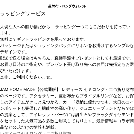
ラッピングサービス
大切な人への贈り物だから... ラッピング一つにもこだわりを持ってい
ます。
無料にてギフトラッピングを承っております。
パッケージまたはショッピングバックにリボンをお掛けするシンプルな
デザインです。
郵送で送る場合はもちろん、直接手渡すプレゼントとしても最適です。
お届け日時のご指定や、プレゼント受け取り先へのお届け先指定もお選
びいただけます。
是非、ご利用くださいませ。
JAM HOME MADE【公式通販】 レディース セミロング・二つ折り財布
のページです。アクセサリー、皮財布からブライダルリングなど、お探
しのアイテムがきっと見つかる。カード収納に優れつつも、大口のコイ
ンポケットも完備した機能性の高い作り。ジュエリーブランドならでは
の提案として、アイレッットパーツには誕生石やブラックダイヤモンド
をセットした人気商品を多数ご用意しております。最新情報やコラボ商
品など公式だけの情報も満載。
レディースセミロング・二つ折り財布