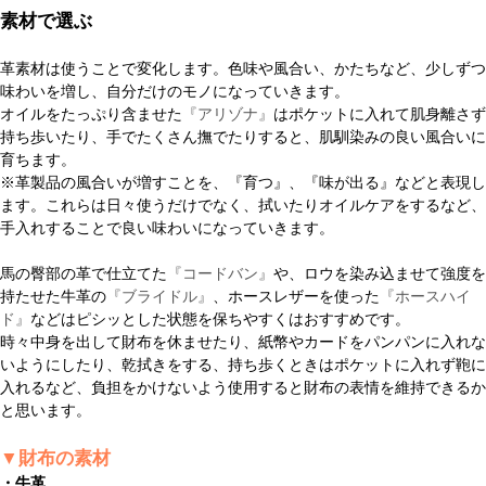
素材で選ぶ
革素材は使うことで変化します。色味や風合い、かたちなど、少しずつ
味わいを増し、自分だけのモノになっていきます。
オイルをたっぷり含ませた
『アリゾナ』
はポケットに入れて肌身離さず
持ち歩いたり、手でたくさん撫でたりすると、肌馴染みの良い風合いに
育ちます。
※革製品の風合いが増すことを、『育つ』、『味が出る』などと表現し
ます。これらは日々使うだけでなく、拭いたりオイルケアをするなど、
手入れすることで良い味わいになっていきます。
馬の臀部の革で仕立てた
『コードバン』
や、ロウを染み込ませて強度を
持たせた牛革の
『ブライドル』
、ホースレザーを使った
『ホースハイ
ド』
などはピシッとした状態を保ちやすくはおすすめです。
時々中身を出して財布を休ませたり、紙幣やカードをパンパンに入れな
いようにしたり、乾拭きをする、持ち歩くときはポケットに入れず鞄に
入れるなど、負担をかけないよう使用すると財布の表情を維持できるか
と思います。
▼財布の素材
・牛革