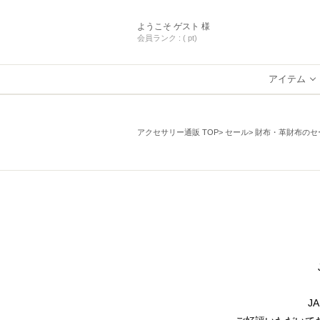
ようこそ
ゲスト 様
会員ランク :
( pt)
アイテム
アクセサリー通販 TOP
セール
財布・革財布のセ
J