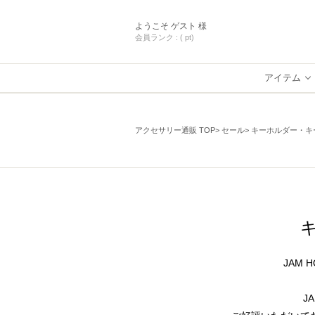
ようこそ
ゲスト 様
会員ランク :
( pt)
アイテム
アクセサリー通販 TOP
セール
キーホルダー・キ
JAM
J