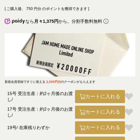
[ ご購入後、
750
円分 のポイントを獲得できます ]
なら
月々1,375円
から。分割手数料無料
新規会員登録ですぐに使える
2,000円分
のクーポンがもらえます
15号 受注生産：約2ヶ月後のお渡
カートに入れる
し
17号 受注生産：約2ヶ月後のお渡
カートに入れる
し
カートに入れる
19号
在庫残りわずか