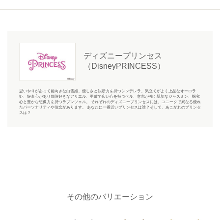
ディズニープリンセス
（DisneyPRINCESS）
思いやりがあって前向きな白雪姫、優しさと決断力を持つシンデレラ、気立てがよく上品なオーロラ
姫、好奇心があり冒険好きなアリエル、勇敢で広い心を持つベル、意志が強く親切なジャスミン、探究
心と豊かな想像力を持つラプンツェル。 それぞれのディズニープリンセスには、ユニークで異なる優れ
たパーソナリティや信念があります。 あなたに一番近いプリンセスは誰？そして、あこがれのプリンセ
スは？
その他のバリエーション