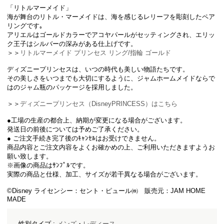
「リトルマーメイド」
海が舞台のリトル・マーメイドは、海を感じるレリーフを彫刻したペア
リングです｡
アリエルはゴールドカラーでアコヤパールがセッティングされ、エリッ
ク王子はシルバーの深みがある仕上げです。
＞＞
リトルマーメイド プリンセス リング/指輪 ゴールド
ディズニープリンセスは、いつの時代も美しい物語たちです。
その美しさをいつまでも大切にするように、ジャムホームメイドならで
はのジャム瓶のパッケージを採用しました。
＞＞
ディズニープリンセス（DisneyPRINCESS）はこちら
●工場の生産の都合上、納期が変更になる場合がございます。
発送日の前後については予めご了承ください。
● ご注文手続き完了後のｷｬﾝｾﾙはお受けできません。
商品内容とご注文内容をよくお確かめの上、ご利用いただきますようお
願い致します。
※画像の商品はｻﾝﾌﾟﾙです。
実際の商品と仕様、加工、サイズが若干異なる場合がございます。
©Disney ライセンシー：セント・ピュール㈱ 販売元：JAM HOME
MADE
性別タイプ :
メンズ
・
レディース