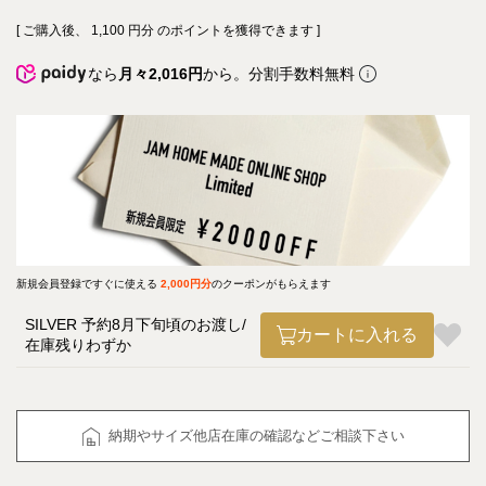
[ ご購入後、
1,100
円分 のポイントを獲得できます ]
なら
月々2,016円
から。分割手数料無料
新規会員登録ですぐに使える
2,000円分
のクーポンがもらえます
SILVER 予約8月下旬頃のお渡し
カートに入れる
在庫残りわずか
納期やサイズ他店在庫の確認などご相談下さい