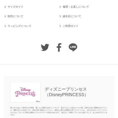
サイズガイド
修理・お直しについて
刻印について
誕生石について
ラッピングについて
ご利用ガイド
ディズニープリンセス
（DisneyPRINCESS）
思いやりがあって前向きな白雪姫、優しさと決断力を持つシンデレラ、気立てがよく上品なオーロラ姫、好奇心があり冒険好きなアリエ
ル、勇敢で広い心を持つベル、意志が強く親切なジャスミン、探究心と豊かな想像力を持つラプンツェル。 それぞれのディズニープリン
セスには、ユニークで異なる優れたパーソナリティや信念があります。 あなたに一番近いプリンセスは誰？そして、あこがれのプリンセ
スは？