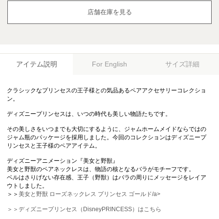
店舗在庫を見る
アイテム説明
サイズ詳細
For English
クラシックなプリンセスの王子様との気品あるペアアクセサリーコレクショ
ン。
ディズニープリンセスは、いつの時代も美しい物語たちです。
その美しさをいつまでも大切にするように、ジャムホームメイドならではの
ジャム瓶のパッケージを採用しました。今回のコレクションはディズニープ
リンセスと王子様のペアアイテム。
ディズニーアニメーション『美女と野獣』
美女と野獣のペアネックレスは、物語の核となるバラがモチーフです。
ベルはさりげない存在感、王子（野獣）はバラの周りにメッセージをレイア
ウトしました。
＞＞
美女と野獣 ローズネックレス プリンセス ゴールド/a>
＞＞
ディズニープリンセス（DisneyPRINCESS）はこちら