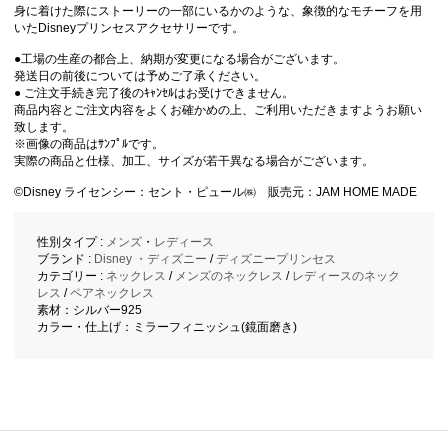
身に着けた際にストーリーの一部にいるかのような、象徴的なモチーフを用
いたDisneyプリンセスアクセサリーです。
●工場の生産の都合上、納期が変更になる場合がございます。
発送日の前後については予めご了承ください。
● ご注文手続き完了後のｷｬﾝｾﾙはお受けできません。
商品内容とご注文内容をよくお確かめの上、ご利用いただきますようお願い
致します。
※画像の商品はｻﾝﾌﾟﾙです。
実際の商品と仕様、加工、サイズが若干異なる場合がございます。
©Disney ライセンシー：セント・ピュール㈱ 販売元：JAM HOME MADE
性別タイプ :
メンズ
・
レディース
ブランド :
Disney ・ディズニー
/
ディズニープリンセス
カテゴリー :
ネックレス
/
メンズのネックレス
/
レディースのネック
レス
/
ペアネックレス
素材：シルバー925
カラー・仕上げ：ミラーフィニッシュ(鏡面磨き)