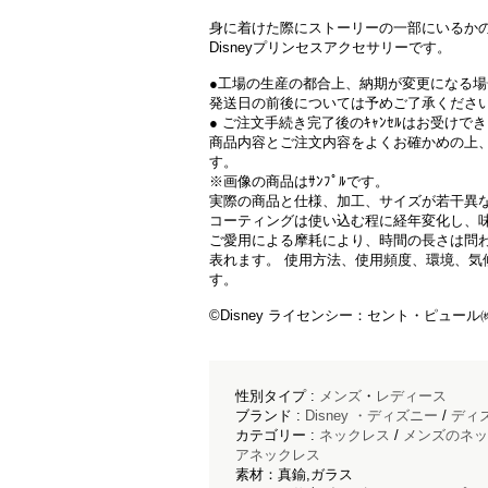
身に着けた際にストーリーの一部にいるか
Disneyプリンセスアクセサリーです。
●工場の生産の都合上、納期が変更になる
発送日の前後については予めご了承くださ
● ご注文手続き完了後のｷｬﾝｾﾙはお受けで
商品内容とご注文内容をよくお確かめの上
す。
※画像の商品はｻﾝﾌﾟﾙです。
実際の商品と仕様、加工、サイズが若干異
コーティングは使い込む程に経年変化し、
ご愛用による摩耗により、時間の長さは問
表れます。 使用方法、使用頻度、環境、気
す。
©Disney ライセンシー：セント・ピュール㈱
性別タイプ :
メンズ
・
レディース
ブランド :
Disney ・ディズニー
/
ディ
カテゴリー :
ネックレス
/
メンズのネッ
アネックレス
素材：真鍮,ガラス