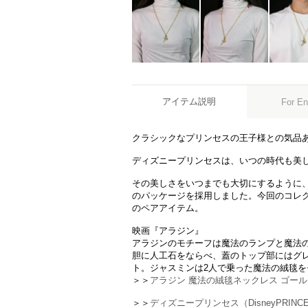
アイテム説明
For En
クラシックなプリンセスの王子様との気品
ディズニープリンセスは、いつの時代も美
その美しさをいつまでも大切にするように
のパッケージを採用しました。今回のコレ
のペアアイテム。
映画『アラジン』
アラジンのモチーフは魔法のランプと魔法
胆に人工石をならべ、蓋のトップ部にはグ
ト。ジャスミンは2人で乗った魔法の絨毯
＞＞
アラジン 魔法の絨毯ネックレス ゴール
＞＞
ディズニープリンセス（DisneyPRIN