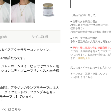
【商品の配送に関して】
■ 在庫のある商品の場合
AM11:45までのご注文は当日中
祝日を除く)
お届け日時指定便は3営業日以降で
サイズ詳細
glish
■ 予約・受注商品の場合
予約・受注商品が入荷次第ご発送と
■
予約・受注商品を含む複数商品を
あるペアアクセサリーコレクション。
ご予約・受注商品を含んだご注文に
いております。お急ぎの場合は、お
しい物語たちです。
ます。
詳細を見る
、ジャムホームメイドならではのジャム瓶
気になるアイテムはカートに入れて
クションはディズニープリンセスと王子様
キャンセル・返品・交換について
＞＞詳しくはこちら
の絨毯。アラジンのランプモチーフには大
レーダイヤモンドのラフタンブルをセッ
をモチーフにしています。
ド
CESS）はこちら