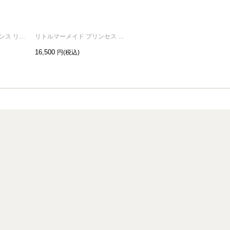
リトルマーメイド プリンス リング/指輪 シルバー
リトルマーメイド プリンセス リング/指輪 ゴールド
白雪姫 王子様の帽子 ネックレス シルバー
16,500
19,800