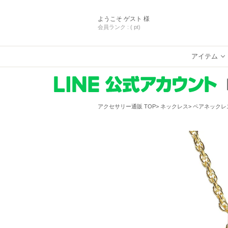
ようこそ
ゲスト 様
会員ランク :
( pt)
アイテム
アクセサリー通販 TOP
ネックレス
ペアネックレ