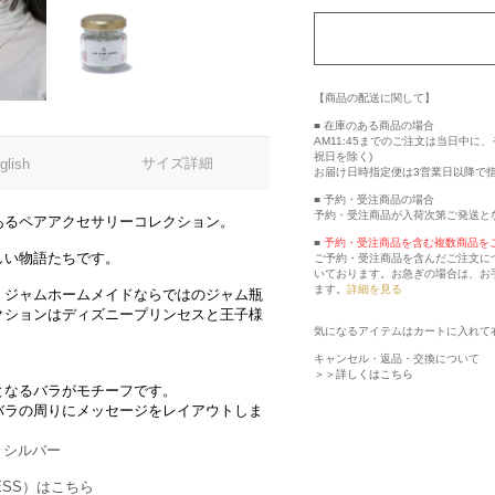
【商品の配送に関して】
■ 在庫のある商品の場合
AM11:45までのご注文は当日中
祝日を除く)
サイズ詳細
glish
お届け日時指定便は3営業日以降で
■ 予約・受注商品の場合
予約・受注商品が入荷次第ご発送と
あるペアアクセサリーコレクション。
■
予約・受注商品を含む複数商品を
しい物語たちです。
ご予約・受注商品を含んだご注文に
いております。お急ぎの場合は、お
ます。
詳細を見る
、ジャムホームメイドならではのジャム瓶
クションはディズニープリンセスと王子様
気になるアイテムはカートに入れて
キャンセル・返品・交換について
＞＞詳しくはこちら
となるバラがモチーフです。
バラの周りにメッセージをレイアウトしま
 シルバー
CESS）はこちら