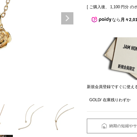
[ ご購入後、
1,100
円分 の
なら
月々2,0
新規会員登録ですぐに使え
GOLD
在庫残りわずか
納期の短縮やサ