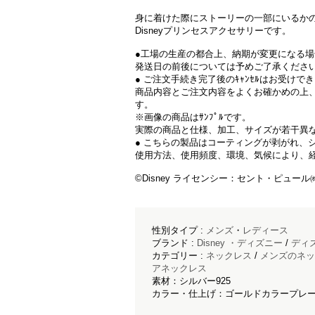
身に着けた際にストーリーの一部にいるか
Disneyプリンセスアクセサリーです。
●工場の生産の都合上、納期が変更になる
発送日の前後については予めご了承くださ
● ご注文手続き完了後のｷｬﾝｾﾙはお受けで
商品内容とご注文内容をよくお確かめの上
す。
※画像の商品はｻﾝﾌﾟﾙです。
実際の商品と仕様、加工、サイズが若干異
● こちらの製品はコーティングが剥がれ、
使用方法、使用頻度、環境、気候により、
©Disney ライセンシー：セント・ピュール㈱
性別タイプ :
メンズ
・
レディース
ブランド :
Disney ・ディズニー
/
ディ
カテゴリー :
ネックレス
/
メンズのネッ
アネックレス
素材：シルバー925
カラー・仕上げ：ゴールドカラープレ