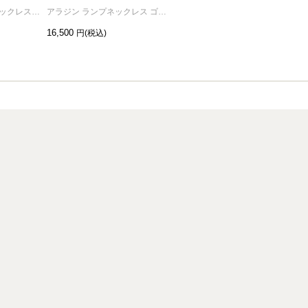
アラジン 魔法の絨毯ネックレス ゴールド
アラジン ランプネックレス ゴールド
白雪姫 王子様の帽子 ネックレス シルバー
16,500
19,800