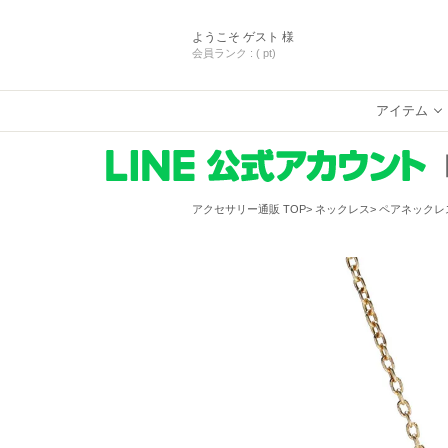
ようこそ
ゲスト 様
会員ランク :
( pt)
アイテム
アクセサリー通販 TOP
ネックレス
ペアネックレ