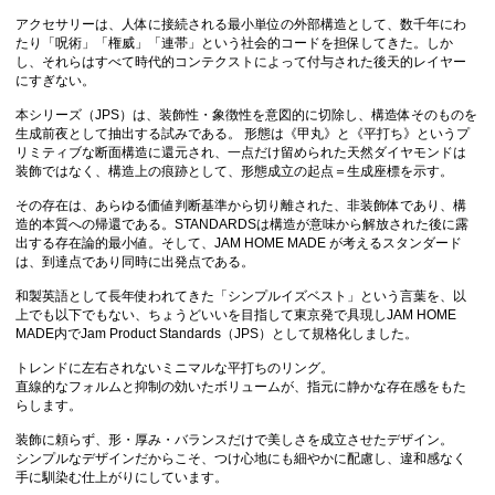
アクセサリーは、人体に接続される最小単位の外部構造として、数千年にわ
たり「呪術」「権威」「連帯」という社会的コードを担保してきた。しか
し、それらはすべて時代的コンテクストによって付与された後天的レイヤー
にすぎない。
本シリーズ（JPS）は、装飾性・象徴性を意図的に切除し、構造体そのものを
生成前夜として抽出する試みである。 形態は《甲丸》と《平打ち》というプ
リミティブな断面構造に還元され、一点だけ留められた天然ダイヤモンドは
装飾ではなく、構造上の痕跡として、形態成立の起点＝生成座標を示す。
その存在は、あらゆる価値判断基準から切り離された、非装飾体であり、構
造的本質への帰還である。STANDARDSは構造が意味から解放された後に露
出する存在論的最小値。そして、JAM HOME MADE が考えるスタンダード
は、到達点であり同時に出発点である。
和製英語として長年使われてきた「シンプルイズベスト」という言葉を、以
上でも以下でもない、ちょうどいいを目指して東京発で具現しJAM HOME
MADE内でJam Product Standards（JPS）として規格化しました。
トレンドに左右されないミニマルな平打ちのリング。
直線的なフォルムと抑制の効いたボリュームが、指元に静かな存在感をもた
らします。
装飾に頼らず、形・厚み・バランスだけで美しさを成立させたデザイン。
シンプルなデザインだからこそ、つけ心地にも細やかに配慮し、違和感なく
手に馴染む仕上がりにしています。