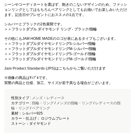
シーンやコーディネートを選ばず、飽きのこないデザインのため、ファッシ
ョンリングとしてはもちろんペアリングとしてもお揃いでお楽しみいただけ
ます。記念日やプレゼントにおススメの1点です。
シルバーとブラックの2色展開です。
＞＞フラットダブル ダイヤモンド リング - ブラック/指輪
その他にもJAM HOME MADEのロゴが表にあるタイプもございます。
＞＞フラットダブルダイヤモンドリングS-シルバー/指輪
＞＞フラットダブルダイヤモンドリングM-シルバー/指輪
＞＞フラットダブルダイヤモンドリングS-ゴールド/指輪
＞＞フラットダブルダイヤモンドリングM-ゴールド/指輪
Jam Product Standards (JPS)はこちらからご覧いただけます
※画像の商品はｻﾝﾌﾟﾙです。
実際の商品と仕様、加工、サイズが若干異なる場合がございます。
性別タイプ :
メンズ
・
レディース
カテゴリー :
指輪・リング
/
メンズの指輪・リング
/
レディースの指
輪・リング
/
ペアリング
素材：シルバー925
カラー・仕上げ： ロジウムプレート
ストーン：ダイヤモンド