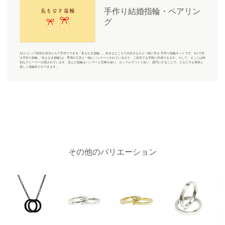
手作り結婚指輪・ペアリン
グ
2人にとって特別な自分たちで手作りできる「名もなき指輪」。好きなところで大好きな人と一緒に作る 手作り指輪キットです。2人で作
る手作り指輪、“名もなき指輪”は、専用の工具と一緒にパッケージされているので、ご自宅でも手軽に作成できます。そして、そこには特
別なストーリーが隠されています。歪んだ指輪をハンマーと芯棒を使い、カップルでつくり合い、真円にすることで、どなたでも簡単に
楽しく指輪作りができます。
その他のバリエーション