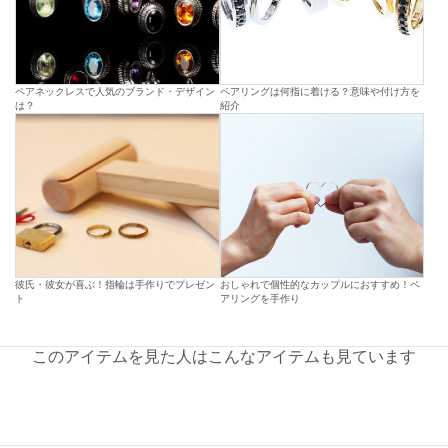
ペアネックレスで人気のブランド・デザイン
ペアリングは何指に着ける？意味や付け方を
は？
紹介
彼氏・彼女が喜ぶ！指輪は手作りでプレゼン
おしゃれで個性的なカップルにおすすめ！ペ
ト
アリングを手作り
このアイテムを見た人はこんなアイテムも見ています