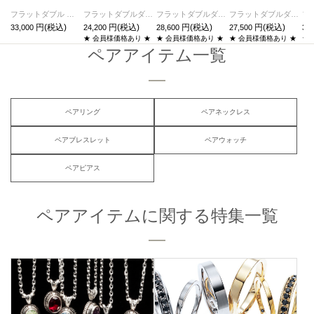
フラットダブル ダイヤモンド ベビーリング ネックレス -ブラック
フラットダブルダイヤモンドリングS-シルバー/指輪
フラットダブルダイヤモンドリングS-ゴールド/指輪
フラットダブルダイヤモンドリングM-シルバー/指輪
33,000
24,200
28,600
27,500
30,
★ 会員様価格あり ★
★ 会員様価格あり ★
★ 会員様価格あり ★
★
ペアアイテム一覧
ペアリング
ペアネックレス
ペアブレスレット
ペアウォッチ
ペアピアス
ペアアイテムに関する特集一覧