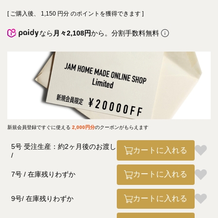
[ ご購入後、
1,150
円分 のポイントを獲得できます ]
なら
月々2,108円
から。分割手数料無料
新規会員登録ですぐに使える
2,000円分
のクーポンがもらえます
5号 受注生産：約2ヶ月後のお渡し
カートに入れる
カートに入れる
7号
在庫残りわずか
カートに入れる
9号
在庫残りわずか