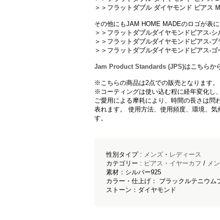
＞＞フラットダブル ダイヤモンド ピアス M 
その他にもJAM HOME MADEのロゴが
＞＞フラットダブルダイヤモンドピアス-シ
＞＞フラットダブルダイヤモンドピアス-ブ
＞＞フラットダブルダイヤモンドピアス-ゴ
Jam Product Standards (JPS)は
※こちらの商品は2点での販売となります。
※コーティングは使い込む程に経年変化し
ご愛用による摩耗により、時間の長さは問
表れます。 使用方法、使用頻度、環境、気
す。
性別タイプ :
メンズ
・
レディース
カテゴリー :
ピアス・イヤーカフ
/
メン
素材：シルバー925
カラー・仕上げ： ブラックルテニウム
ストーン：ダイヤモンド