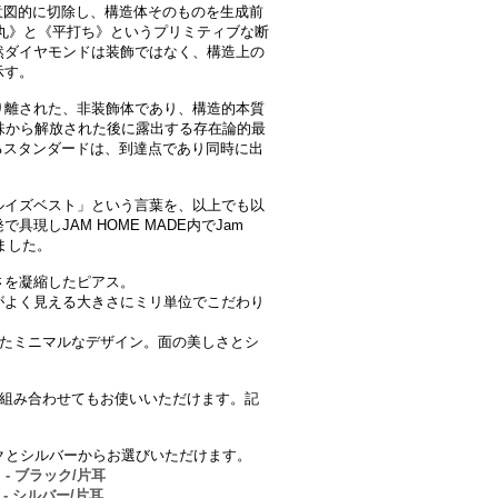
意図的に切除し、構造体そのものを生成前
丸》と《平打ち》というプリミティブな断
然ダイヤモンドは装飾ではなく、構造上の
示す。
り離された、非装飾体であり、構造的本質
意味から解放された後に露出する存在論的最
考えるスタンダードは、到達点であり同時に出
ルイズベスト」という言葉を、以上でも以
現しJAM HOME MADE内でJam
化しました。
さを凝縮したピアス。
がよく見える大きさにミリ単位でこだわり
したミニマルなデザイン。面の美しさとシ
ングと組み合わせてもお使いいただけます。記
クとシルバーからお選びいただけます。
- ブラック/片耳
- シルバー/片耳