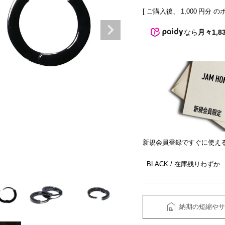
[ ご購入後、
1,000
円分 の
なら
月々1,8
新規会員登録ですぐに使え
BLACK
在庫残りわずか
納期の短縮やサ