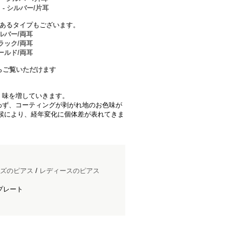
- シルバー/片耳
表にあるタイプもございます。
ルバー/両耳
ラック/両耳
ールド/両耳
こちらからご覧いただけます
、味を増していきます。
わず、コーティングが剥がれ地のお色味が
候により、経年変化に個体差が表れてきま
ズのピアス
/
レディースのピアス
プレート