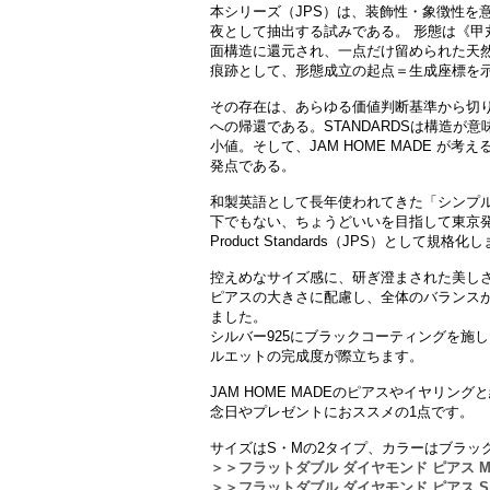
本シリーズ（JPS）は、装飾性・象徴性を
夜として抽出する試みである。 形態は《甲
面構造に還元され、一点だけ留められた天
痕跡として、形態成立の起点＝生成座標を
その存在は、あらゆる価値判断基準から切
への帰還である。STANDARDSは構造が
小値。そして、JAM HOME MADE が
発点である。
和製英語として長年使われてきた「シンプ
下でもない、ちょうどいいを目指して東京発で具
Product Standards（JPS）として規格
控えめなサイズ感に、研ぎ澄まされた美し
ピアスの大きさに配慮し、全体のバランス
ました。
シルバー925にブラックコーティングを施
ルエットの完成度が際立ちます。
JAM HOME MADEのピアスやイヤリ
念日やプレゼントにおススメの1点です。
サイズはS・Mの2タイプ、カラーはブラッ
＞＞フラットダブル ダイヤモンド ピアス M 
＞＞フラットダブル ダイヤモンド ピアス S 