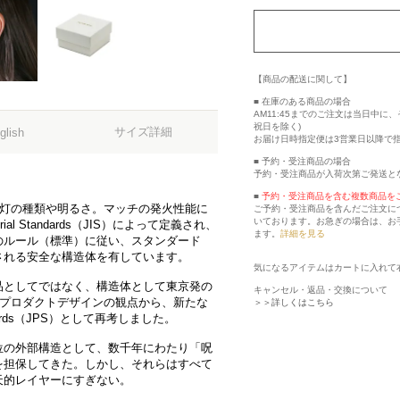
【商品の配送に関して】
■ 在庫のある商品の場合
AM11:45までのご注文は当日中
祝日を除く)
サイズ詳細
glish
お届け日時指定便は3営業日以降で
■ 予約・受注商品の場合
予約・受注商品が入荷次第ご発送と
■
予約・受注商品を含む複数商品を
光灯の種類や明るさ。マッチの発火性能に
ご予約・受注商品を含んだご注文に
いております。お急ぎの場合は、お
rial Standards（JIS）によって定義され、
ます。
詳細を見る
のルール（標準）に従い、スタンダード
される安全な構造体を有しています。
気になるアイテムはカートに入れて
品としてではなく、構造体として東京発の
キャンセル・返品・交換について
DEのプロダクトデザインの観点から、新たな
＞＞詳しくはこちら
tandards（JPS）として再考しました。
位の外部構造として、数千年にわたり「呪
を担保してきた。しかし、それらはすべて
天的レイヤーにすぎない。