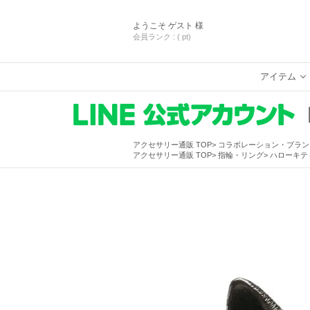
ようこそ
ゲスト 様
会員ランク :
( pt)
アイテム
アクセサリー通販 TOP
コラボレーション・ブラン
アクセサリー通販 TOP
指輪・リング
ハローキティ/H