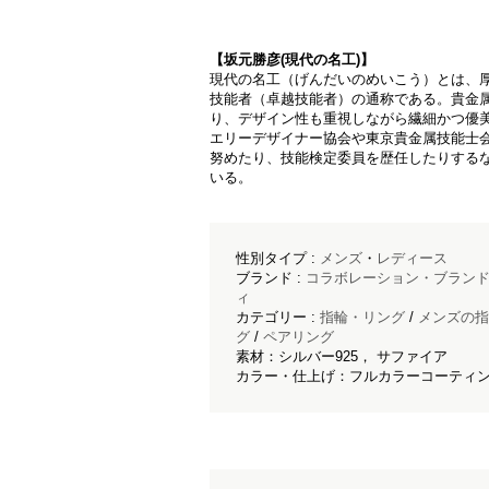
【坂元勝彦(現代の名工)】
現代の名工（げんだいのめいこう）とは、
技能者（卓越技能者）の通称である。貴金
り、デザイン性も重視しながら繊細かつ優
エリーデザイナー協会や東京貴金属技能士
努めたり、技能検定委員を歴任したりする
いる。
性別タイプ :
メンズ
・
レディース
ブランド :
コラボレーション・ブラン
ィ
カテゴリー :
指輪・リング
/
メンズの指
グ
/
ペアリング
素材：シルバー925， サファイア
カラー・仕上げ：フルカラーコーティ