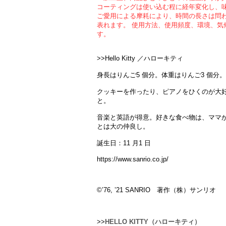
コーティングは使い込む程に経年変化し、
ご愛用による摩耗により、時間の長さは問
表れます。 使用方法、使用頻度、環境、気
す。
>>Hello Kitty ／ハローキティ
身長はりんご5 個分。体重はりんご3 個分
クッキーを作ったり、ピアノをひくのが大
と。
音楽と英語が得意。好きな食べ物は、ママ
とは大の仲良し。
誕生日：11 月1 日
https://www.sanrio.co.jp/
©️’76, ’21 SANRIO 著作（株）サンリオ
>>
HELLO KITTY（ハローキティ）