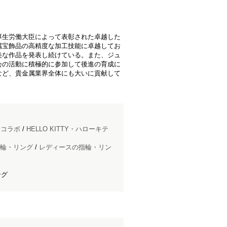
厚生労働大臣によって表彰された卓越した
属宝飾品の高精度な加工技能に卓越してお
美な作品を発表し続けている。また、ジュ
会の活動に積極的に参加して後進の育成に
など、貴金属業界全体にも大いに貢献して
ドコラボ
/
HELLO KITTY・ハローキテ
輪・リング
/
レディースの指輪・リン
ング