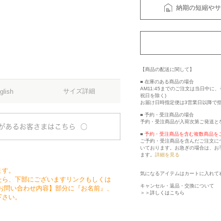
納期の短縮やサ
【商品の配送に関して】
■ 在庫のある商品の場合
AM11:45までのご注文は当日中
サイズ詳細
glish
祝日を除く)
お届け日時指定便は3営業日以降で
■ 予約・受注商品の場合
予約・受注商品が入荷次第ご発送と
■
予約・受注商品を含む複数商品を
ご予約・受注商品を含んだご注文に
いております。お急ぎの場合は、お
ます。
詳細を見る
ます。
気になるアイテムはカートに入れて
たら、下部にございますリンクもしくは
キャンセル・返品・交換について
お問い合わせ内容】部分に『お名前』、
＞＞詳しくはこちら
下さい。