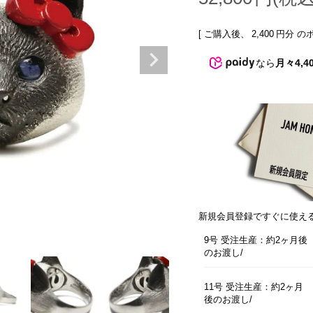
[ ご購入後、
2,400
円分 の
なら
月々4,4
新規会員登録ですぐに使え
9号 受注生産：約2ヶ月後
のお渡し
11号 受注生産：約2ヶ月
後のお渡し