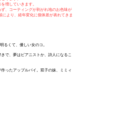
味を増していきます。
わず、コーティングが剥がれ地のお色味が
候により、経年変化に個体差が表れてきま
。明るくて、優しい女のコ。
好きで、夢はピアニストか、詩人になるこ
が作ったアップルパイ。双子の妹、ミミィ