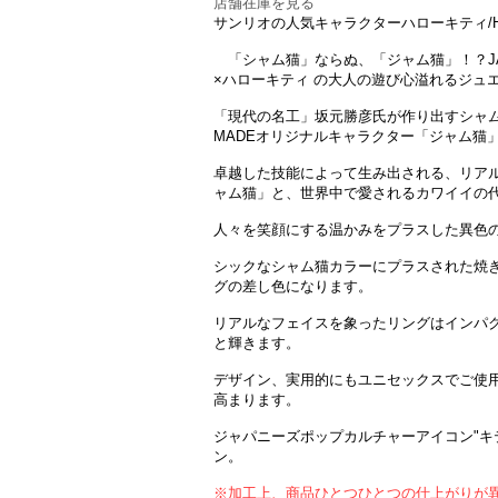
店舗在庫を見る
サンリオの人気キャラクターハローキティ/Hel
「シャム猫」ならぬ、「ジャム猫」！？JAM 
×ハローキティ の大人の遊び心溢れるジュ
「現代の名工」坂元勝彦氏が作り出すシャム猫
MADEオリジナルキャラクター「ジャム猫
卓越した技能によって生み出される、リア
ャム猫」と、世界中で愛されるカワイイの
人々を笑顔にする温かみをプラスした異色
シックなシャム猫カラーにプラスされた焼
グの差し色になります。
リアルなフェイスを象ったリングはインパ
と輝きます。
デザイン、実用的にもユニセックスでご使
高まります。
ジャパニーズポップカルチャーアイコン"キ
ン。
※加工上、商品ひとつひとつの仕上がりが