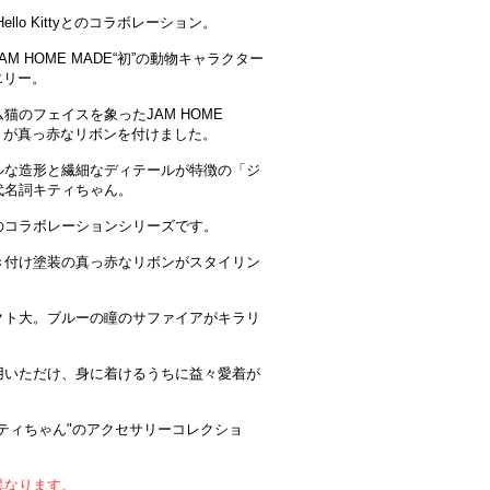
lo Kittyとのコラボレーション。
HOME MADE“初”の動物キャラクター
エリー。
のフェイスを象ったJAM HOME
」が真っ赤なリボンを付けました。
ルな造形と繊細なディテールが特徴の「ジ
代名詞キティちゃん。
のコラボレーションシリーズです。
き付け塗装の真っ赤なリボンがスタイリン
クト大。ブルーの瞳のサファイアがキラリ
用いただけ、身に着けるうちに益々愛着が
ティちゃん"のアクセサリーコレクショ
異なります。