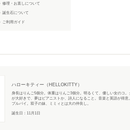
修理・お直しについて
誕生石について
ご利用ガイド
ハローキティー（HELLOKITTY）
身長はりんご5個分。体重はりんご3個分。明るくて、優しい女のコ。
が大好きで、夢はピアニストか、詩人になること。音楽と英語が得意
プルパイ。双子の妹、ミミィとは大の仲良し。
誕生日：11月1日