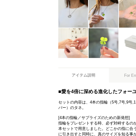
アイテム説明
For En
■愛を4倍に深める進化したフォー
セットの内容は、4本の指輪（5号,7号,9号,
バー）のタネ。
[4本の指輪／サプライズのための新発想]
指輪をプレゼントする時、必ず対峙するの
本セットで用意しました。どこかの指に合
に引き出すと同時に、真のサイズを知る事