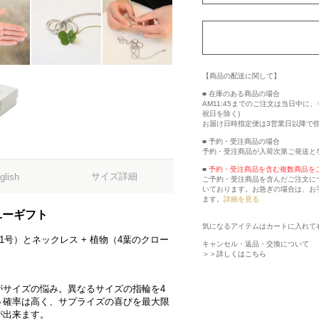
【商品の配送に関して】
■ 在庫のある商品の場合
AM11:45までのご注文は当日中
祝日を除く)
お届け日時指定便は3営業日以降で
■ 予約・受注商品の場合
予約・受注商品が入荷次第ご発送と
■
予約・受注商品を含む複数商品を
サイズ詳細
glish
ご予約・受注商品を含んだご注文に
いております。お急ぎの場合は、お
ます。
詳細を見る
ユーギフト
気になるアイテムはカートに入れて
11号）とネックレス + 植物（4葉のクロー
キャンセル・返品・交換について
＞＞詳しくはこちら
がサイズの悩み。異なるサイズの指輪を4
う確率は高く、サプライズの喜びを最大限
が出来ます。