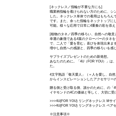
[ネックレス／指輪が不要な方にも]
職業柄指輪を着けられない方のために、シ
した。ネックレス単体での着用はもちろん
です。また、余った指輪をネックトップに
可能。様々な応用で日常に4重奏の彩を添え
[植物のタネ／四季の移ろい、自然への敬意
幸運の象徴である4葉のクローバーのタネ
で、二人で「愛を育む」喜びを体現出来ます
増やし自然への感謝と、四季の移ろいを感
サプライズプレゼントのための新発想。
あなたのために。「4U（FOR YOU）」は
た。
4文字熟語「敬天愛人」（＝人を愛し、自然
からインスピレーションしたアクセサリー
贈る側と受け取る側、誰かのために、の「4U
イヤモンドの4Cの価値と等しく、大切に受
>>>
4U(FOR YOU) リングネックレス M
>>>
4U(FOR YOU) リングネックレス ペ
※注意事項※