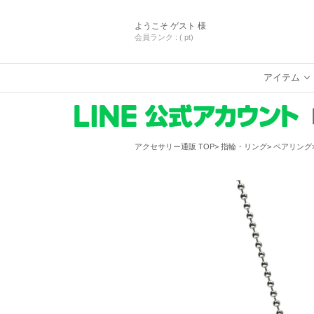
ようこそ
ゲスト 様
会員ランク :
( pt)
アイテム
アクセサリー通販 TOP
指輪・リング
ペアリング