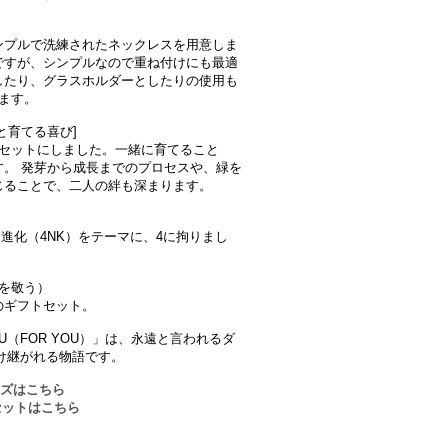
ンプルで洗練されたネックレスを用意しま
ですが、シンプルなので重ね付けにも最適
したり、グラスホルダーとしたりの使用も
ます。
と育てる喜び]
をセットにしました。一緒に育てること
。 発芽から成長までのプロセスや、緑を
じることで、二人の絆も深まります。
、進化（4NK）をテーマに、4に拘りまし
を敬う）
のギフトセット。
（FOR YOU）」は、永遠と言われるダ
け継がれる物語です。
サイズはこちら
アセットはこちら