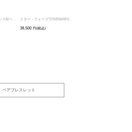
たい焼きシェアネックレスB/ペアネックレス
スター・ウォーズ"STARWARS™"メッセージペアネックレス
ミッキーマウス&ミニーマウスシェイクハンドネックレス/ペアネックレス
38,500
48,400
ペアブレスレット