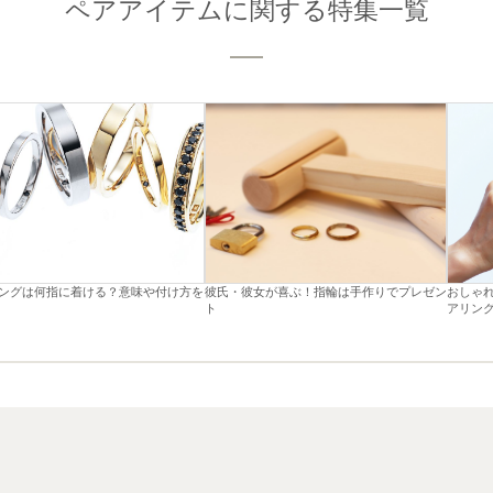
ペアアイテムに関する特集一覧
ングは何指に着ける？意味や付け方を
彼氏・彼女が喜ぶ！指輪は手作りでプレゼン
おしゃ
ト
アリン