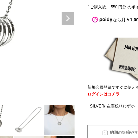
[ ご購入後、
550
円分 のポ
なら
月々1,0
新規会員登録ですぐに使え
ログインはコチラ
SILVER
在庫残りわずか
納期の短縮やサ