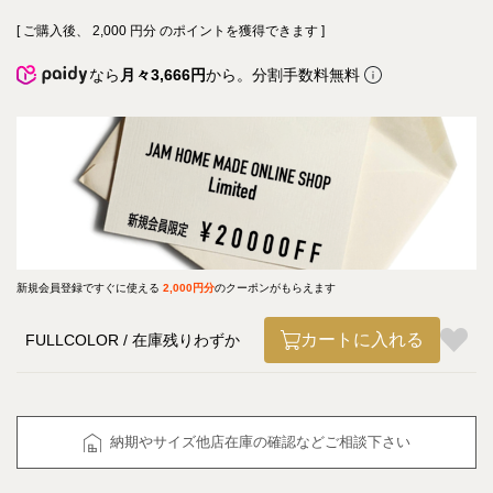
[ ご購入後、
2,000
円分 のポイントを獲得できます ]
なら
月々3,666円
から。分割手数料無料
新規会員登録ですぐに使える
2,000円分
のクーポンがもらえます
カートに入れる
FULLCOLOR
在庫残りわずか
納期やサイズ他店在庫の確認などご相談下さい