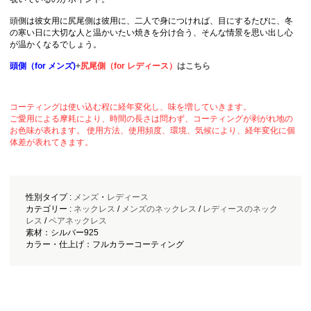
頭側は彼女用に尻尾側は彼用に、二人で身につければ、目にするたびに、冬
の寒い日に大切な人と温かいたい焼きを分け合う、そんな情景を思い出し心
が温かくなるでしょう。
頭側（for メンズ)
+
尻尾側（for レディース）
はこちら
コーティングは使い込む程に経年変化し、味を増していきます。
ご愛用による摩耗により、時間の長さは問わず、コーティングが剥がれ地の
お色味が表れます。 使用方法、使用頻度、環境、気候により、経年変化に個
体差が表れてきます。
性別タイプ :
メンズ
・
レディース
カテゴリー :
ネックレス
/
メンズのネックレス
/
レディースのネック
レス
/
ペアネックレス
素材：シルバー925
カラー・仕上げ：フルカラーコーティング