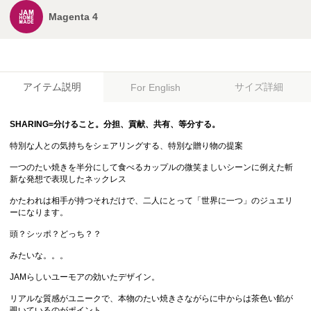
Magenta 4
アイテム説明
サイズ詳細
For English
SHARING=分けること。分担、貢献、共有、等分する。
特別な人との気持ちをシェアリングする、特別な贈り物の提案
一つのたい焼きを半分にして食べるカップルの微笑ましいシーンに例えた斬
新な発想で表現したネックレス
かたわれは相手が持つそれだけで、二人にとって「世界に一つ」のジュエリ
ーになります。
頭？シッポ？どっち？？
みたいな。。。
JAMらしいユーモアの効いたデザイン。
リアルな質感がユニークで、本物のたい焼きさながらに中からは茶色い餡が
覗いているのがポイント。