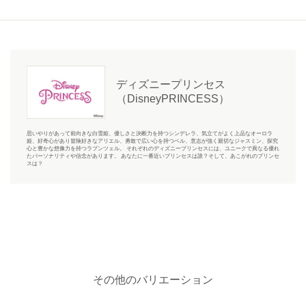
ディズニープリンセス
（DisneyPRINCESS）
思いやりがあって前向きな白雪姫、優しさと決断力を持つシンデレラ、気立てがよく上品なオーロラ
姫、好奇心があり冒険好きなアリエル、勇敢で広い心を持つベル、意志が強く親切なジャスミン、探究
心と豊かな想像力を持つラプンツェル。 それぞれのディズニープリンセスには、ユニークで異なる優れ
たパーソナリティや信念があります。 あなたに一番近いプリンセスは誰？そして、あこがれのプリンセ
スは？
その他のバリエーション