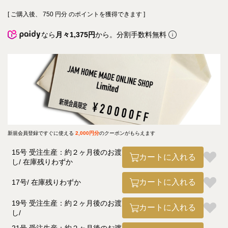
[ ご購入後、
750
円分 のポイントを獲得できます ]
なら
月々1,375円
から。分割手数料無料
新規会員登録ですぐに使える
2,000円分
のクーポンがもらえます
15号 受注生産：約２ヶ月後のお渡
カートに入れる
し
在庫残りわずか
カートに入れる
17号
在庫残りわずか
19号 受注生産：約２ヶ月後のお渡
カートに入れる
し