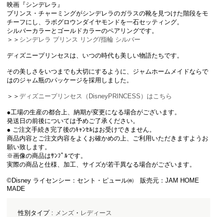
映画『シンデレラ』
プリンス・チャーミングがシンデレラのガラスの靴を見つけた階段をモ
チーフにし、ラボグロウンダイヤモンドを一石セッティング。
シルバーカラーとゴールドカラーのペアリングです。
＞＞
シンデレラ プリンス リング/指輪 シルバー
ディズニープリンセスは、いつの時代も美しい物語たちです。
その美しさをいつまでも大切にするように、ジャムホームメイドならで
はのジャム瓶のパッケージを採用しました。
＞＞
ディズニープリンセス（DisneyPRINCESS）はこちら
●工場の生産の都合上、納期が変更になる場合がございます。
発送日の前後については予めご了承ください。
● ご注文手続き完了後のｷｬﾝｾﾙはお受けできません。
商品内容とご注文内容をよくお確かめの上、ご利用いただきますようお
願い致します。
※画像の商品はｻﾝﾌﾟﾙです。
実際の商品と仕様、加工、サイズが若干異なる場合がございます。
©Disney ライセンシー：セント・ピュール㈱ 販売元：JAM HOME
MADE
性別タイプ :
メンズ
・
レディース