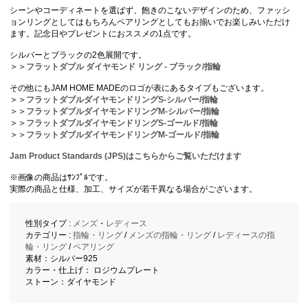
シーンやコーディネートを選ばず、飽きのこないデザインのため、ファッシ
ョンリングとしてはもちろんペアリングとしてもお揃いでお楽しみいただけ
ます。記念日やプレゼントにおススメの1点です。
シルバーとブラックの2色展開です。
＞＞フラットダブル ダイヤモンド リング - ブラック/指輪
その他にもJAM HOME MADEのロゴが表にあるタイプもございます。
＞＞フラットダブルダイヤモンドリングS-シルバー/指輪
＞＞フラットダブルダイヤモンドリングM-シルバー/指輪
＞＞フラットダブルダイヤモンドリングS-ゴールド/指輪
＞＞フラットダブルダイヤモンドリングM-ゴールド/指輪
Jam Product Standards (JPS)はこちらからご覧いただけます
※画像の商品はｻﾝﾌﾟﾙです。
実際の商品と仕様、加工、サイズが若干異なる場合がございます。
性別タイプ :
メンズ
・
レディース
カテゴリー :
指輪・リング
/
メンズの指輪・リング
/
レディースの指
輪・リング
/
ペアリング
素材：シルバー925
カラー・仕上げ： ロジウムプレート
ストーン：ダイヤモンド