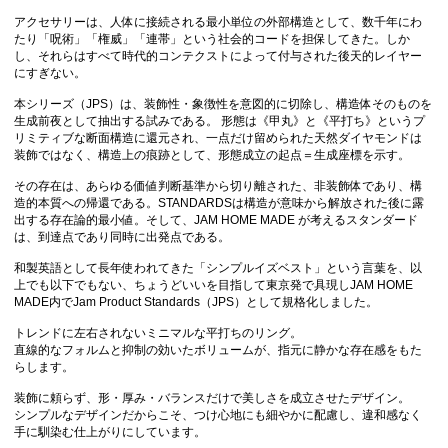
アクセサリーは、人体に接続される最小単位の外部構造として、数千年にわ
たり「呪術」「権威」「連帯」という社会的コードを担保してきた。しか
し、それらはすべて時代的コンテクストによって付与された後天的レイヤー
にすぎない。
本シリーズ（JPS）は、装飾性・象徴性を意図的に切除し、構造体そのものを
生成前夜として抽出する試みである。 形態は《甲丸》と《平打ち》というプ
リミティブな断面構造に還元され、一点だけ留められた天然ダイヤモンドは
装飾ではなく、構造上の痕跡として、形態成立の起点＝生成座標を示す。
その存在は、あらゆる価値判断基準から切り離された、非装飾体であり、構
造的本質への帰還である。STANDARDSは構造が意味から解放された後に露
出する存在論的最小値。そして、JAM HOME MADE が考えるスタンダード
は、到達点であり同時に出発点である。
和製英語として長年使われてきた「シンプルイズベスト」という言葉を、以
上でも以下でもない、ちょうどいいを目指して東京発で具現しJAM HOME
MADE内でJam Product Standards（JPS）として規格化しました。
トレンドに左右されないミニマルな平打ちのリング。
直線的なフォルムと抑制の効いたボリュームが、指元に静かな存在感をもた
らします。
装飾に頼らず、形・厚み・バランスだけで美しさを成立させたデザイン。
シンプルなデザインだからこそ、つけ心地にも細やかに配慮し、違和感なく
手に馴染む仕上がりにしています。