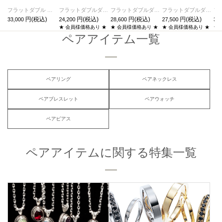
フラットダブル ダイヤモンド ベビーリング ネックレス -ブラック
フラットダブルダイヤモンドリングS-シルバー/指輪
フラットダブルダイヤモンドリングS-ゴールド/指輪
フラットダブルダイヤモンドリングM-シルバー/指輪
33,000
24,200
28,600
27,500
30,
★ 会員様価格あり ★
★ 会員様価格あり ★
★ 会員様価格あり ★
★
ペアアイテム一覧
ペアリング
ペアネックレス
ペアブレスレット
ペアウォッチ
ペアピアス
ペアアイテムに関する特集一覧