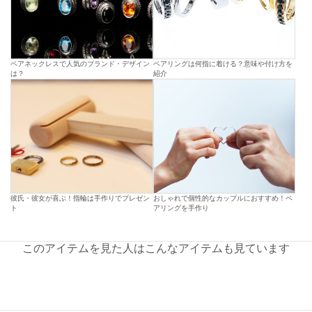
ペアネックレスで人気のブランド・デザイン
ペアリングは何指に着ける？意味や付け方を
は？
紹介
彼氏・彼女が喜ぶ！指輪は手作りでプレゼン
おしゃれで個性的なカップルにおすすめ！ペ
ト
アリングを手作り
このアイテムを見た人はこんなアイテムも見ています