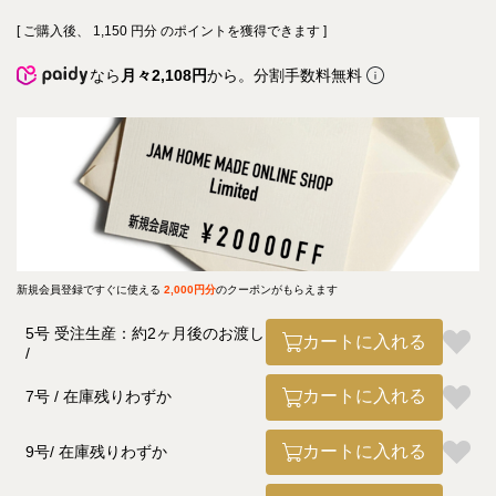
[ ご購入後、
1,150
円分 のポイントを獲得できます ]
なら
月々2,108円
から。分割手数料無料
新規会員登録ですぐに使える
2,000円分
のクーポンがもらえます
5号 受注生産：約2ヶ月後のお渡し
カートに入れる
カートに入れる
7号
在庫残りわずか
カートに入れる
9号
在庫残りわずか