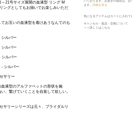
いております。お急ぎの場合は、お
～21号サイズ展開の血液型 リング M
ます。
詳細を見る
のペアリングとしてもお揃いでお楽しみいただ
気になるアイテムはカートに入れて
してお互いの血液型を着けあうなんてのも
キャンセル・返品・交換について
＞＞詳しくはこちら
- シルバー
- シルバー
- シルバー
 - シルバー
クセサリー
の血液型のアルファベットの形状を施
負い、繋げていくことを自覚して欲しい。
たアクセサリーシリーズは元々、ブライダルリ