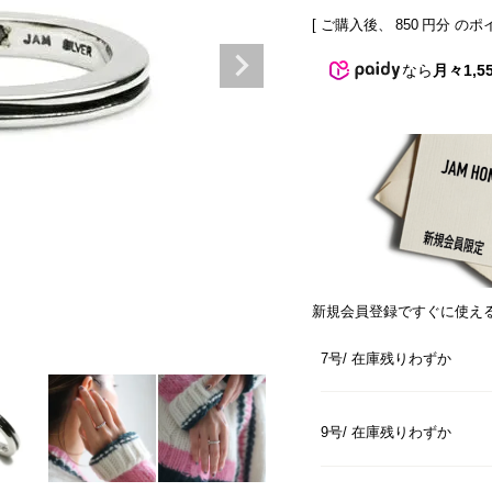
[ ご購入後、
850
円分 のポ
なら
月々1,5
新規会員登録ですぐに使え
7号
在庫残りわずか
9号
在庫残りわずか