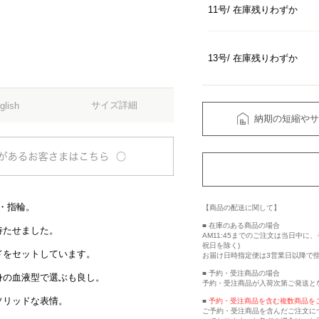
11号
在庫残りわずか
13号
在庫残りわずか
サイズ詳細
glish
納期の短縮やサ
グ・指輪。
【商品の配送に関して】
■ 在庫のある商品の場合
持たせました。
AM11:45までのご注文は当日中
祝日を除く)
ドをセットしています。
お届け日時指定便は3営業日以降で
■ 予約・受注商品の場合
身の血液型で選ぶも良し。
予約・受注商品が入荷次第ご発送と
ソリッドな表情。
■
予約・受注商品を含む複数商品を
ご予約・受注商品を含んだご注文に