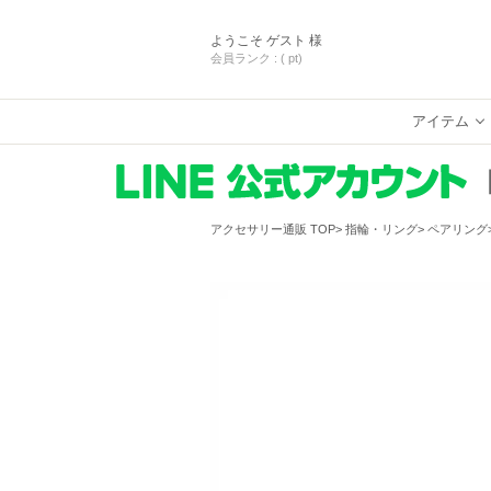
ようこそ
ゲスト 様
会員ランク :
( pt)
アイテム
アクセサリー通販 TOP
指輪・リング
ペアリング