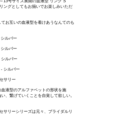
13号サイズ展開の血液型 リング S
のペアリングとしてもお揃いでお楽しみいただ
してお互いの血液型を着けあうなんてのも
- シルバー
- シルバー
- シルバー
 - シルバー
クセサリー
の血液型のアルファベットの形状を施
負い、繋げていくことを自覚して欲しい。
たアクセサリーシリーズは元々、ブライダルリ