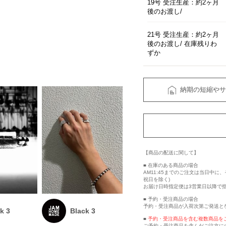
19号 受注生産：約2ヶ月
後のお渡し
21号 受注生産：約2ヶ月
後のお渡し
在庫残りわ
ずか
納期の短縮やサ
【商品の配送に関して】
■ 在庫のある商品の場合
AM11:45までのご注文は当日中
祝日を除く)
お届け日時指定便は3営業日以降で
■ 予約・受注商品の場合
予約・受注商品が入荷次第ご発送と
k 3
Black 3
■
予約・受注商品を含む複数商品を
ご予約・受注商品を含んだご注文に