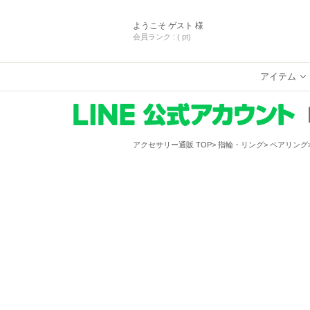
ようこそ
ゲスト 様
会員ランク :
( pt)
アイテム
アクセサリー通販 TOP
指輪・リング
ペアリング