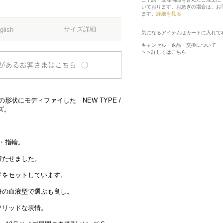
いております。お急ぎの場合は、お
ます。
詳細を見る
サイズ詳細
glish
気になるアイテムはカートに入れて
キャンセル・返品・交換について
＞＞詳しくはこちら
形状にモディファイした NEW TYPE /
ズ。
グ・指輪。
持たせました。
ドをセットしています。
身の血液型で選ぶも良し。
ソリッドな表情。