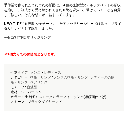
手作業で作られたそれぞれの断面は、４種の血液型のアルファベットの形状
を施し、、祖先から受け継がれてきた血統を背負い、繋げていくことを自覚
して欲しい。そんな想いが、詰まっています。
NEW TYPE / 血液型 をモチーフにしたアクセサリーシリーズは元々、ブライ
ダルリングとして誕生しました。
>>
NEW TYPE マリッジリング
※1個売りでのお値段となります。
性別タイプ :
メンズ
・
レディース
カテゴリー :
指輪・リング
/
メンズの指輪・リング
/
レディースの指
輪・リング
/
ペアリング
モチーフ :
血液型
素材：シルバー925
カラー・仕上げ： スモークミラーフィニッシュ(燻鏡面仕上げ)
ストーン：ブラックダイヤモンド