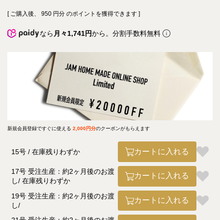
[ ご購入後、
950
円分 のポイントを獲得できます ]
なら
月々1,741円
から。分割手数料無料
新規会員登録ですぐに使える
2,000円分
のクーポンがもらえます
カートに入れる
15号
在庫残りわずか
17号 受注生産：約2ヶ月後のお渡
カートに入れる
し
在庫残りわずか
19号 受注生産：約2ヶ月後のお渡
カートに入れる
し