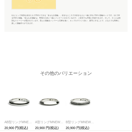
2人にとって特別な自分たちで手作りできる「名もなき指輪」。好きなところで大好きな人と一緒に作る 手作り指輪キットです。2人で作
る手作り指輪、“名もなき指輪”は、専用の工具と一緒にパッケージされているので、ご自宅でも手軽に作成できます。そして、そこには特
別なストーリーが隠されています。歪んだ指輪をハンマーと芯棒を使い、カップルでつくり合い、真円にすることで、どなたでも簡単に
楽しく指輪作りができます。
その他のバリエーション
AB型リングMNEWTYPE（血液型）-シルバー/指輪
A型リングMNEWTYPE（血液型）-シルバー/指輪
B型リングMNEWTYPE（血液型）-シルバー/指輪
20,900
20,900
20,900