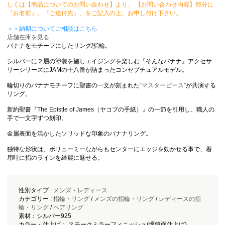
しくは【商品についてのお問い合わせ】より、 【お問い合わせ内容】部分に
『お名前』、『ご送付先』、をご記入の上、お申し付け下さい。
＞＞納期についてご相談はこちら
店舗在庫を見る
バナナをモチーフにしたリング/指輪。
シルバーに２層の塗装を施しエイジングを楽しむ『そんなバナナ』アクセサ
リーシリーズにJAMの十八番が詰まったコンセプチュアルモデル。
輪切りのバナナモチーフに聖書の一文が刻まれた
“マスターピース”
が共演する
リング。
新約聖書『The Epistle of James（ヤコブの手紙）』の一節を引用し、職人の
手で一文字ずつ刻印。
金属表面を活かしたソリッドな印象のバナナリング。
独特な形状は、ボリューミーながらもセンターにエッジを効かせる事で、着
用時に指のラインを綺麗に魅せる。
性別タイプ :
メンズ
・
レディース
カテゴリー :
指輪・リング
/
メンズの指輪・リング
/
レディースの指
輪・リング
/
ペアリング
素材：シルバー925
カラー・仕上げ： スモークミラーフィニッシュ(燻鏡面仕上げ)