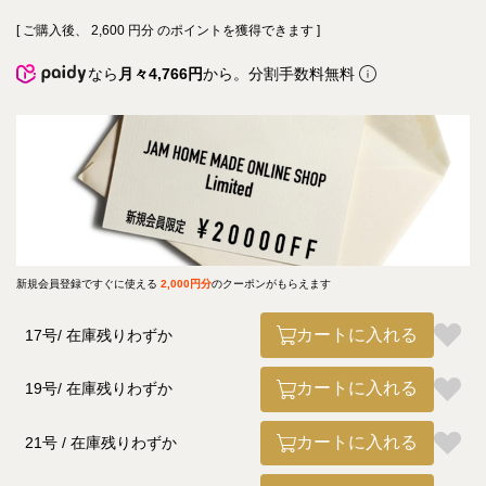
[ ご購入後、
2,600
円分 のポイントを獲得できます ]
なら
月々4,766円
から。分割手数料無料
新規会員登録ですぐに使える
2,000円分
のクーポンがもらえます
カートに入れる
17号
在庫残りわずか
カートに入れる
19号
在庫残りわずか
カートに入れる
21号
在庫残りわずか