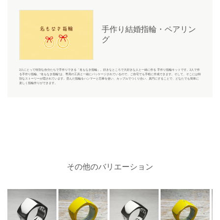
手作り結婚指輪・ペアリン
グ
2人にとって特別な自分たちで手作りできる「名もなき指輪」。好きなところで大好きな人と一緒に作る 手作り指輪キットです。2人で作
る手作り指輪、“名もなき指輪”は、専用の工具と一緒にパッケージされているので、ご自宅でも手軽に作成できます。そして、そこには特
別なストーリーが隠されています。歪んだ指輪をハンマーと芯棒を使い、カップルでつくり合い、真円にすることで、どなたでも簡単に
楽しく指輪作りができます。
その他のバリエーション