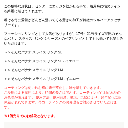
この独特な形状は、センターにエッジを効かせる事で、着用時に指のライン
を綺麗に魅せてくれます。
着ける毎に愛着がどんどん湧いてくる驚きの加工が特徴のシルバーアクセサ
リーです。
ファッションリングとして人気がありますが、17号～21号サイズ展開のそん
なバナナ スライス リング シリーズとのペアリングとしてもお揃いでお楽しみ
いただけます。
＞＞そんなバナナ スライス リング SL
＞＞そんなバナナ スライス リング SL - イエロー
＞＞そんなバナナ スライス リング LM
＞＞そんなバナナ スライス リング LM - イエロー
コーティングは使い込む程に経年変化し、味を増していきます。
ご愛用による摩耗により、時間の長さは問わず、コーティングが剥がれ地の
お色味が表れます。 使用方法、使用頻度、環境、気候により、経年変化に個
体差が表れてきます。再コーティングのお修理もご対応させていただけま
す。
※1個売りでのお値段となります。