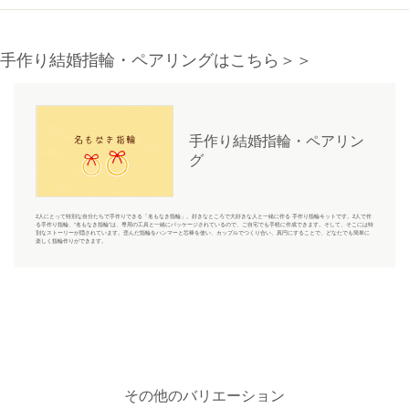
手作り結婚指輪・ペアリングはこちら＞＞
手作り結婚指輪・ペアリン
グ
2人にとって特別な自分たちで手作りできる「名もなき指輪」。好きなところで大好きな人と一緒に作る 手作り指輪キットです。2人で作
る手作り指輪、“名もなき指輪”は、専用の工具と一緒にパッケージされているので、ご自宅でも手軽に作成できます。そして、そこには特
別なストーリーが隠されています。歪んだ指輪をハンマーと芯棒を使い、カップルでつくり合い、真円にすることで、どなたでも簡単に
楽しく指輪作りができます。
その他のバリエーション