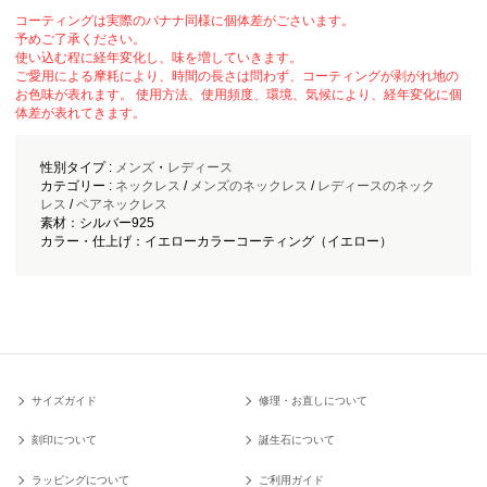
コーティングは実際のバナナ同様に個体差がごさいます。
予めご了承ください。
使い込む程に経年変化し、味を増していきます。
ご愛用による摩耗により、時間の長さは問わず、コーティングが剥がれ地の
お色味が表れます。 使用方法、使用頻度、環境、気候により、経年変化に個
体差が表れてきます。
性別タイプ :
メンズ
・
レディース
カテゴリー :
ネックレス
/
メンズのネックレス
/
レディースのネック
レス
/
ペアネックレス
素材：シルバー925
カラー・仕上げ：イエローカラーコーティング（イエロー）
サイズガイド
修理・お直しについて
刻印について
誕生石について
ラッピングについて
ご利用ガイド