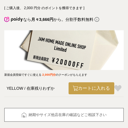
[ ご購入後、
2,000
円分 のポイントを獲得できます ]
なら
月々3,666円
から。分割手数料無料
新規会員登録ですぐに使える
2,000円分
のクーポンがもらえます
カートに入れる
YELLOW
在庫残りわずか
納期やサイズ他店在庫の確認などご相談下さい