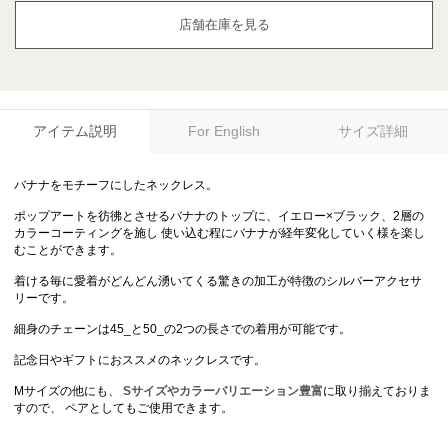
店舗在庫を見る
アイテム説明
サイズ詳細
For English
バナナをモチーフにしたネックレス。
ポップアートを彷彿とさせるバナナのトップに、イエロー×ブラック、2層の
カラーコーティングを施し 使い込む程にバナナが経年変化していく様を楽し
むことができます。
着ける毎に愛着がどんどん湧いてくる驚きの加工が特徴のシルバーアクセサ
リーです。
細身のチェーンは45_と50_の2つの長さでの着用が可能です。
記念日やギフトにおススメのネックレスです。
Mサイズの他にも、
Sサイズやカラーバリエーション豊富
に取り揃えておりま
すので、 ペアとしてもご使用できます。