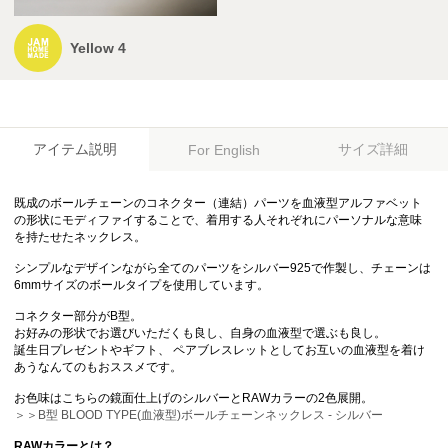
Yellow 4
アイテム説明
サイズ詳細
For English
既成のボールチェーンのコネクター（連結）パーツを血液型アルファベット
の形状にモディファイすることで、着用する人それぞれにパーソナルな意味
を持たせたネックレス。
シンプルなデザインながら全てのパーツをシルバー925で作製し、チェーンは
6mmサイズのボールタイプを使用しています。
コネクター部分がB型。
お好みの形状でお選びいただくも良し、自身の血液型で選ぶも良し。
誕生日プレゼントやギフト、 ペアブレスレットとしてお互いの血液型を着け
あうなんてのもおススメです。
お色味はこちらの鏡面仕上げのシルバーとRAWカラーの2色展開。
＞＞B型 BLOOD TYPE(血液型)ボールチェーンネックレス - シルバー
RAWカラーとは？