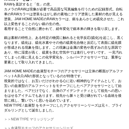
RAWを直訳すると「生」の意。
カメラのRAWは現像が必要で高品質な写真編集を行うための記録形式。自転
車のRAWカラーは塗装をはがし鉄の素地にクリア塗装した素材の色が見える
塗装。JAM HOME MADEのRAWカラーは、銀をあらかじめ硫化させた、これ
以上変色することのない銀の生の色。
着用することで自然に磨かれて、経年変化で銀本来の輝きを取り戻します。
銀は素材の特性上、ある特定の物質に触れると化学反応(硫化)を起こし、黒く
なります。硫化は、硫化水素やその他の硫黄化合物と反応して表面に硫化膜
が形成される現象を指します。この現象は金属の変色や黒ずみの主な原因で
あり、特に湿度が高く、硫黄を含む空気中では進行しやすいです。 一見汚れ
てしまった様に見えるこの化学変化を、シルバーアクセサリーでは、重厚な
要素として取り入れてきました。
JAM HOME MADEの血液型モチーフのアクセサリーは立体の断面がアルファ
ベットA,B,O,ABの形状となっているのが特徴です。
視覚的ではなく、お互いだけがわかる心に近い精神的なアイテムとして、お
互いの血液型のアルファベットをモチーフにしたペアアクセサリーとして始
まりました。ペアだけでなく、自身のアイデンティティとして祖先への思い
をはせるアイテムでもあります。祖先から脈々と受け継がれている血統を後
世に残し、繋いでいく思いを込めています。
NEW TYPE / 血液型 をモチーフにしたアクセサリーシリーズは元々、ブライ
ダルリングとして誕生しました。
＞＞NEW TYPE マリッジリング
＞＞血液型モチーフのアクセサリーシリーズ