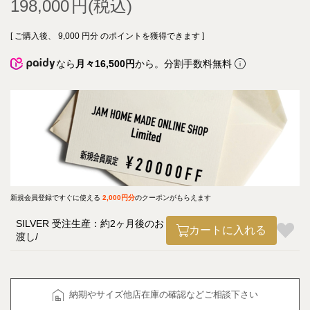
198,000
[ ご購入後、
9,000
円分 のポイントを獲得できます ]
なら
月々16,500円
から。分割手数料無料
新規会員登録ですぐに使える
2,000円分
のクーポンがもらえます
SILVER 受注生産：約2ヶ月後のお
カートに入れる
渡し
納期やサイズ他店在庫の確認などご相談下さい