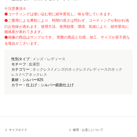
※注意事項※
⚫️コーティングは使い込む程に経年変化し、味を増していきます。
⚫️ご愛用による摩耗により、時間の長さは問わず、コーティングが剥がれ地
のお色味が表れます。使用方法、使用頻度、環境、気候により、経年変化に
個体差が表れてきます。
⚫️画像の商品はサンプルです。 実際の商品と仕様、加工、サイズが若干異な
る場合がございます。
性別タイプ :
メンズ
・
レディース
モチーフ :
血液型
カテゴリー :
ネックレス
/
メンズのネックレス
/
レディースのネック
レス
/
ペアネックレス
素材：シルバー925
カラー・仕上げ：シルバー鏡面仕上げ
サイズガイド
修理・お直しについて