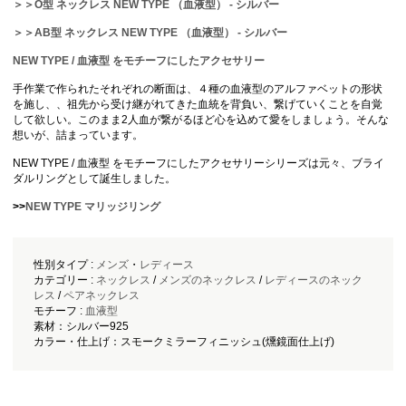
＞＞O型 ネックレス NEW TYPE （血液型） - シルバー
＞＞AB型 ネックレス NEW TYPE （血液型） - シルバー
NEW TYPE / 血液型 をモチーフにしたアクセサリー
手作業で作られたそれぞれの断面は、４種の血液型のアルファベットの形状
を施し、、祖先から受け継がれてきた血統を背負い、繋げていくことを自覚
して欲しい。このまま2人血が繋がるほど心を込めて愛をしましょう。そんな
想いが、詰まっています。
NEW TYPE / 血液型 をモチーフにしたアクセサリーシリーズは元々、ブライ
ダルリングとして誕生しました。
>>
NEW TYPE マリッジリング
性別タイプ :
メンズ
・
レディース
カテゴリー :
ネックレス
/
メンズのネックレス
/
レディースのネック
レス
/
ペアネックレス
モチーフ :
血液型
素材：シルバー925
カラー・仕上げ：スモークミラーフィニッシュ(燻鏡面仕上げ)