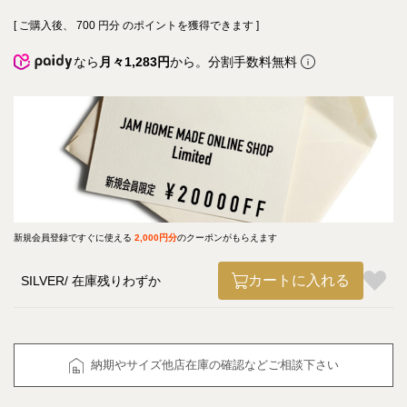
[ ご購入後、
700
円分 のポイントを獲得できます ]
なら
月々1,283円
から。分割手数料無料
新規会員登録ですぐに使える
2,000円分
のクーポンがもらえます
カートに入れる
SILVER
在庫残りわずか
納期やサイズ他店在庫の確認などご相談下さい