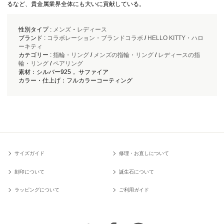
るなど、貴金属業界全体にも大いに貢献している。
性別タイプ :
メンズ
・
レディース
ブランド :
コラボレーション・ブランドコラボ
/
HELLO KITTY・ハロ
ーキティ
カテゴリー :
指輪・リング
/
メンズの指輪・リング
/
レディースの指
輪・リング
/
ペアリング
素材：シルバー925， サファイア
カラー・仕上げ：フルカラーコーティング
サイズガイド
修理・お直しについて
刻印について
誕生石について
ラッピングについて
ご利用ガイド