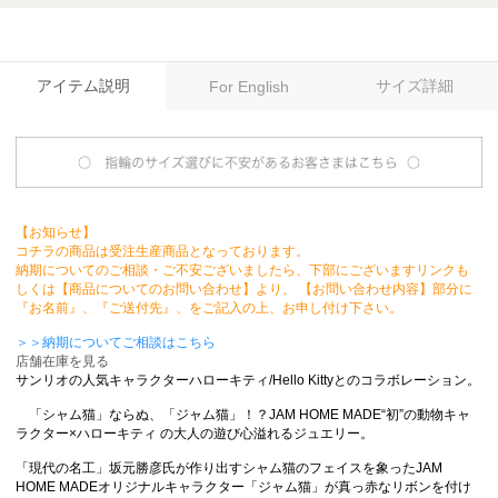
アイテム説明
サイズ詳細
For English
【お知らせ】
コチラの商品は受注生産商品となっております。
納期についてのご相談・ご不安ございましたら、下部にございますリンクも
しくは【商品についてのお問い合わせ】より、 【お問い合わせ内容】部分に
『お名前』、『ご送付先』、をご記入の上、お申し付け下さい。
＞＞納期についてご相談はこちら
店舗在庫を見る
サンリオの人気キャラクターハローキティ/Hello Kittyとのコラボレーション。
「シャム猫」ならぬ、「ジャム猫」！？JAM HOME MADE“初”の動物キャ
ラクター×ハローキティ の大人の遊び心溢れるジュエリー。
「現代の名工」坂元勝彦氏が作り出すシャム猫のフェイスを象ったJAM
HOME MADEオリジナルキャラクター「ジャム猫」が真っ赤なリボンを付け