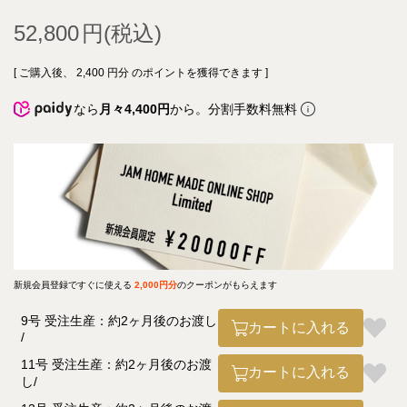
52,800
[ ご購入後、
2,400
円分 のポイントを獲得できます ]
なら
月々4,400円
から。分割手数料無料
新規会員登録ですぐに使える
2,000円分
のクーポンがもらえます
9号 受注生産：約2ヶ月後のお渡し
カートに入れる
11号 受注生産：約2ヶ月後のお渡
カートに入れる
し