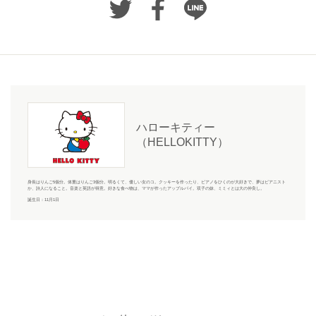
ハローキティー
（HELLOKITTY）
身長はりんご5個分。体重はりんご3個分。明るくて、優しい女のコ。クッキーを作ったり、ピアノをひくのが大好きで、夢はピアニスト
か、詩人になること。音楽と英語が得意。好きな食べ物は、ママが作ったアップルパイ。双子の妹、ミミィとは大の仲良し。
誕生日：11月1日