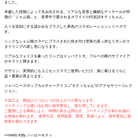
ました。
卓越した技能によって生み出される、リアルな造形と繊細なディテールが特
徴の「ジャム猫」と、世界中で愛されるカワイイの代名詞キティちゃん。
人々を笑顔にする温かみをプラスした異色のコラボレーションシリーズで
す。
シックなシャム猫カラーにプラスされた焼き付け塗装の真っ赤なリボンがス
タイリングの差し色になります。
リアルなフェイスを象ったリングはインパクト大。ブルーの瞳のサファイア
がキラリと輝きます。
デザイン、実用的にもユニセックスでご使用いただけ、身に着けるうちに
益々愛着が高まります。
ジャパニーズポップカルチャーアイコン"キティちゃん"のアクセサリーコレク
ション。
※加工上、商品ひとつひとつの仕上がりが異なります。
コーティングは使い込む程に経年変化し、味を増していきます。
ご愛用による摩耗により、時間の長さは問わず、コーティングが剥がれ地の
お色味が表れます。 使用方法、使用頻度、環境、気候により、経年変化に個
体差が表れてきます。
>>Hello Kitty ／ハローキティ