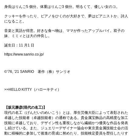
身長はりんご5 個分。体重はりんご3 個分。明るくて、優しい女のコ。
クッキーを作ったり、ピアノをひくのが大好きで、夢はピアニストか、詩人
になること。
音楽と英語が得意。好きな食べ物は、ママが作ったアップルパイ。双子の
妹、ミミィとは大の仲良し。
誕生日：11 月1 日
https://www.sanrio.co.jp/
©️’76, ’21 SANRIO 著作（株）サンリオ
>>
HELLO KITTY（ハローキティ）
【坂元勝彦(現代の名工)】
現代の名工（げんだいのめいこう）とは、厚生労働大臣によって表彰された
卓越した技能者（卓越技能者）の通称である。貴金属宝飾品の高精度な加工
技能に卓越しており、デザイン性も重視しながら繊細かつ優美な作品を発表
し続けている。また、ジュエリーデザイナー協会や東京貴金属技能士会の活
動に積極的に参加して後進の育成に努めたり、技能検定委員を歴任したりす