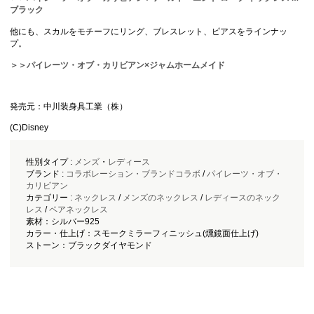
ブラック
他にも、スカルをモチーフにリング、ブレスレット、ピアスをラインナッ
プ。
＞＞パイレーツ・オブ・カリビアン×ジャムホームメイド
発売元：中川装身具工業（株）
(C)Disney
性別タイプ :
メンズ
・
レディース
ブランド :
コラボレーション・ブランドコラボ
/
パイレーツ・オブ・
カリビアン
カテゴリー :
ネックレス
/
メンズのネックレス
/
レディースのネック
レス
/
ペアネックレス
素材：シルバー925
カラー・仕上げ：スモークミラーフィニッシュ(燻鏡面仕上げ)
ストーン：ブラックダイヤモンド