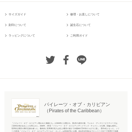
サイズガイド
修理・お直しについて
刻印について
誕生石について
ラッピングについて
ご利用ガイド
パイレーツ・オブ・カリビアン
（Pirates of the Caribbean）
『パイレーツ・オブ・カリビアン/呪われた海賊たち』が2003年に公開され、第1作の成功の後、ウォルト・ディズニーピクチャーズは、
三部作計画があることを明らかに。2006年、2作目『パイレーツ・オブ・カリビアン/デッドマンズ・チェスト』が公開。続編も成功し、
世界初公開日の興行記録を破った。最終的に世界興行収入は史上2番目の速さで10億6617万9725ドルまでに達し、歴代4位となった。シリ
ーズ3作目『パイレーツ・オブ・カリビアン/ワールド・エンド』は翌2007年に公開。2011年3月現在までにシリーズ全てで世界中で26億