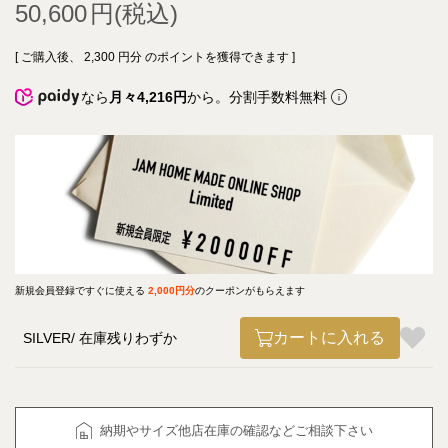
50,600
[ ご購入後、
2,300
円分 のポイントを獲得できます ]
なら
月々4,216円
から。分割手数料無料
新規会員登録ですぐに使える
2,000円分
のクーポンがもらえます
カートに入れる
SILVER
在庫残りわずか
納期やサイズ他店在庫の確認などご相談下さい