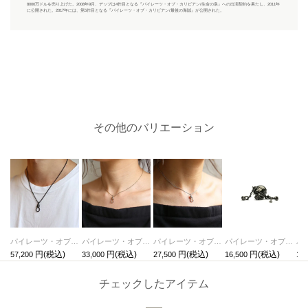
8000万ドルを売り上げた。2008年9月、デップは4作目となる『パイレーツ・オブ・カリビアン/生命の泉』への出演契約を果たし、2011年
に公開された。2017年には、第5作目となる『パイレーツ・オブ・カリビアン/最後の海賊』が公開された。
その他のバリエーション
パイレーツ・オブ・カリビアン/ワールド・エンドロープネックレスM-ブラック
パイレーツ・オブ・カリビアン/ワールド・エンドロープネックレスS-ゴールド
パイレーツ・オブ・カリビアン/ワールド・エンドロープネックレスS-シルバー
パイレーツ・オブ・カリビアン/ワールド・エンドスカルピアス-ブラック/片耳
57,200
33,000
27,500
16,500
16,
チェックしたアイテム