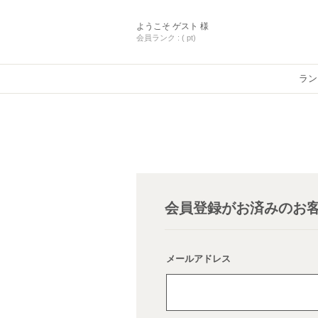
ようこそ
ゲスト 様
会員ランク :
( pt)
ラン
会員登録がお済みのお
メールアドレス