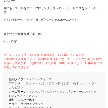
シルバー
他にも、スカルをモチーフにリング、ブレスレット、ピアスをラインナッ
プ。
＞＞パイレーツ・オブ・カリビアン×ジャムホームメイド
発売元：中川装身具工業（株）
(C)Disney
コーティングは使い込む程に経年変化し、味を増していきます。
ご愛用による摩耗により、時間の長さは問わず、コーティングが剥がれ地の
お色味が表れます。 使用方法、使用頻度、環境、気候により、経年変化に個
体差が表れてきます。
性別タイプ :
メンズ
・
レディース
ブランド :
コラボレーション・ブランドコラボ
/
パイレーツ・オブ・
カリビアン
カテゴリー :
ネックレス
/
メンズのネックレス
/
レディースのネック
レス
/
ペアネックレス
素材：シルバー925
カラー・仕上げ：ブラック