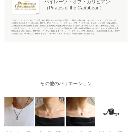
パイレーツ・オブ・カリビアン
（Pirates of the Caribbean）
『パイレーツ・オブ・カリビアン/呪われた海賊たち』が2003年に公開され、第1作の成功の後、ウォルト・ディズニーピクチャーズは、
三部作計画があることを明らかに。2006年、2作目『パイレーツ・オブ・カリビアン/デッドマンズ・チェスト』が公開。続編も成功し、
世界初公開日の興行記録を破った。最終的に世界興行収入は史上2番目の速さで10億6617万9725ドルまでに達し、歴代4位となった。シリ
ーズ3作目『パイレーツ・オブ・カリビアン/ワールド・エンド』は翌2007年に公開。2011年3月現在までにシリーズ全てで世界中で26億
8000万ドルを売り上げた。2008年9月、デップは4作目となる『パイレーツ・オブ・カリビアン/生命の泉』への出演契約を果たし、2011年
に公開された。2017年には、第5作目となる『パイレーツ・オブ・カリビアン/最後の海賊』が公開された。
その他のバリエーション