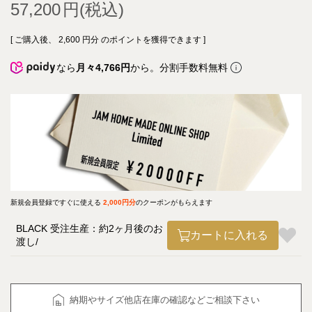
57,200
[ ご購入後、
2,600
円分 のポイントを獲得できます ]
なら
月々4,766円
から。分割手数料無料
新規会員登録ですぐに使える
2,000円分
のクーポンがもらえます
BLACK 受注生産：約2ヶ月後のお
カートに入れる
渡し
納期やサイズ他店在庫の確認などご相談下さい