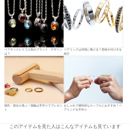
ペアネックレスで人気のブランド・デザイン
ペアリングは何指に着ける？意味や付け方を
は？
紹介
彼氏・彼女が喜ぶ！指輪は手作りでプレゼン
おしゃれで個性的なカップルにおすすめ！ペ
ト
アリングを手作り
このアイテムを見た人はこんなアイテムも見ています