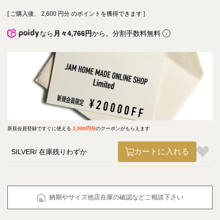
[ ご購入後、
2,600
円分 のポイントを獲得できます ]
なら
月々4,766円
から。分割手数料無料
新規会員登録ですぐに使える
2,000円分
のクーポンがもらえます
カートに入れる
SILVER
在庫残りわずか
納期やサイズ他店在庫の確認などご相談下さい