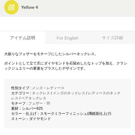
Yellow 4
アイテム説明
サイズ詳細
For English
大振りなフェザーをモチーフにしたシルバーネックレス。
ポイントとして立て爪にダイヤモンドを石留めしたなトップを加え、クラシ
ックジュエリーの要素をプラスしたデザインです。
性別タイプ :
メンズ
・
レディース
カテゴリー :
ネックレス
/
メンズのネックレス
/
レディースのネック
レス
/
ペアネックレス
モチーフ :
フェザー・羽
素材：シルバー925
カラー・仕上げ：スモークミラーフィニッシュ(燻鏡面仕上げ)
ストーン：ダイヤモンド