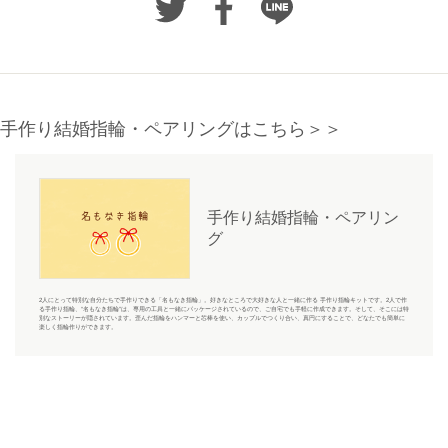
手作り結婚指輪・ペアリングはこちら＞＞
手作り結婚指輪・ペアリン
グ
2人にとって特別な自分たちで手作りできる「名もなき指輪」。好きなところで大好きな人と一緒に作る 手作り指輪キットです。2人で作
る手作り指輪、“名もなき指輪”は、専用の工具と一緒にパッケージされているので、ご自宅でも手軽に作成できます。そして、そこには特
別なストーリーが隠されています。歪んだ指輪をハンマーと芯棒を使い、カップルでつくり合い、真円にすることで、どなたでも簡単に
楽しく指輪作りができます。