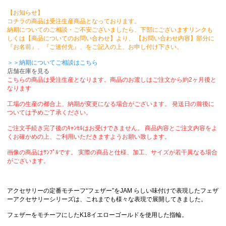
【お知らせ】
コチラの商品は受注生産商品となっております。
納期についてのご相談・ご不安ございましたら、下部にございますリンクも
しくは【商品についてのお問い合わせ】より、 【お問い合わせ内容】部分に
『お名前』、『ご送付先』、をご記入の上、お申し付け下さい。
＞＞納期についてご相談はこちら
店舗在庫を見る
こちらの商品は受注生産となります。商品のお渡しはご注文から約2ヶ月後と
なります
工場の生産の都合上、納期が変更になる場合がございます。 発送日の前後に
ついては予めご了承ください。
ご注文手続き完了後のｷｬﾝｾﾙはお受けできません。 商品内容とご注文内容をよ
くお確かめの上、ご利用いただきますようお願い致します。
画像の商品はｻﾝﾌﾟﾙです。 実際の商品と仕様、加工、サイズが若干異なる場合
がございます。
アクセサリーの定番モチーフ“フェザー”をJAM らしい味付けで表現したフェザ
ーアクセサリーシリーズは、これまでも様々な表現で展開してきました。
フェザーをモチーフにしたK18イエローゴールドを使用した指輪。