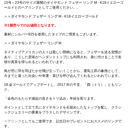
15号～23号のサイズ展開のダイヤモンド フェザー リング M - K18イエローゴ
ールドとのペアリングとしてご使用ください。。
＞＞ダイヤモンド フェザー リング M - K18イエローゴールド
※1個売りでのお値段となります。
素材にシルバー925を使用したタイプのご用意もございます。
＞＞ダイヤモンド フェザー リング M
ネイティブアメリカンの人々は親しい間柄になると、フェザーを送る習慣が
あり、こうした意味がペンダントトップにも利用され、身に付けることで友
情や真実を得られるといわれています。
鳥が空に羽を羽ばたかせ飛び立っていくことから、運気上昇の象徴として、
今までと違った出会いや幸運・喜びを呼び込んでくれるといわれています。
18 金ゴールドでアップデートし、2017 年の干支、「酉（トリ）」ともリン
ク。
「金色のもたらす縁起の良さをトリ込み」年始を彩ります。
ポイントとして立て爪にダイヤモンドを石留めしたなトップを配し、クラシ
ックジュエリーの要素をプラスしたデザインです。
ペアリング
としてもご使用でき、記念日やプレゼントにおススメのリングで
す。