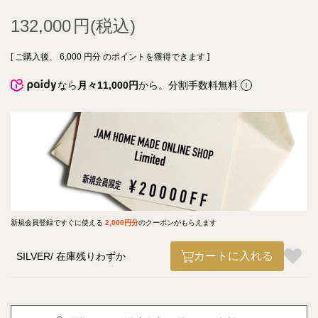
132,000
[ ご購入後、
6,000
円分 のポイントを獲得できます ]
なら
月々11,000円
から。分割手数料無料
新規会員登録ですぐに使える
2,000円分
のクーポンがもらえます
カートに入れる
SILVER
在庫残りわずか