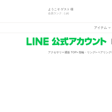
ようこそ
ゲスト 様
会員ランク :
( pt)
アイテム
アクセサリー通販 TOP
指輪・リング
ペアリング