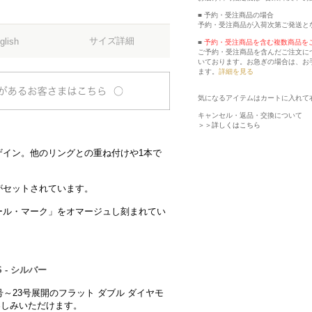
■ 予約・受注商品の場合
予約・受注商品が入荷次第ご発送と
サイズ詳細
glish
■
予約・受注商品を含む複数商品を
ご予約・受注商品を含んだご注文に
いております。お急ぎの場合は、お
ます。
詳細を見る
気になるアイテムはカートに入れて
キャンセル・返品・交換について
＞＞詳しくはこちら
ザイン。他のリングとの重ね付けや1本で
がセットされています。
ール・マーク」をオマージュし刻まれてい
 - シルバー
～23号展開のフラット ダブル ダイヤモ
楽しみいただけます。