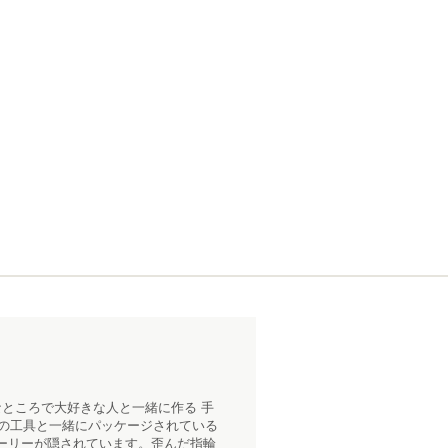
ところで大好きな人と一緒に作る 手
用の工具と一緒にパッケージされている
ーリーが隠されています。歪んだ指輪