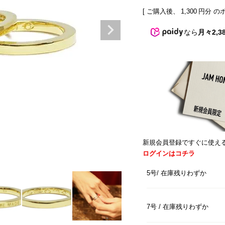
[ ご購入後、
1,300
円分 の
なら
月々2,3
新規会員登録ですぐに使え
ログインはコチラ
5号
在庫残りわずか
7号
在庫残りわずか