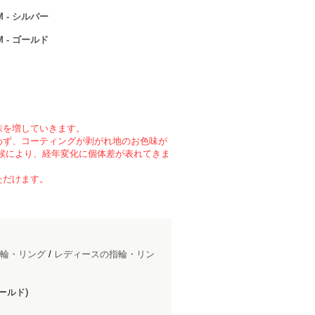
 - シルバー
 - ゴールド
味を増していきます。
わず、コーティングが剥がれ地のお色味が
候により、経年変化に個体差が表れてきま
ただけます。
輪・リング
/
レディースの指輪・リン
ールド)