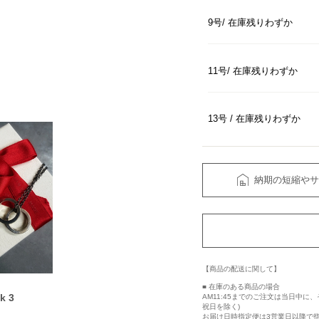
9号
在庫残りわずか
11号
在庫残りわずか
13号
在庫残りわずか
納期の短縮やサ
【商品の配送に関して】
■ 在庫のある商品の場合
k 3
AM11:45までのご注文は当日中
祝日を除く)
お届け日時指定便は3営業日以降で