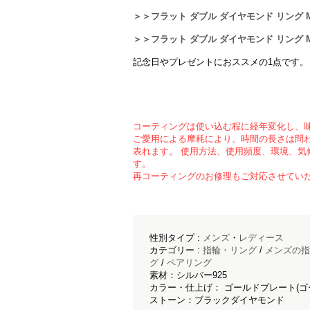
＞＞フラット ダブル ダイヤモンド リング M
＞＞フラット ダブル ダイヤモンド リング M
記念日やプレゼントにおススメの1点です。
コーティングは使い込む程に経年変化し、
ご愛用による摩耗により、時間の長さは問
表れます。 使用方法、使用頻度、環境、気
す。
再コーティングのお修理もご対応させてい
性別タイプ :
メンズ
・
レディース
カテゴリー :
指輪・リング
/
メンズの指
グ
/
ペアリング
素材：シルバー925
カラー・仕上げ： ゴールドプレート(ゴ
ストーン：ブラックダイヤモンド