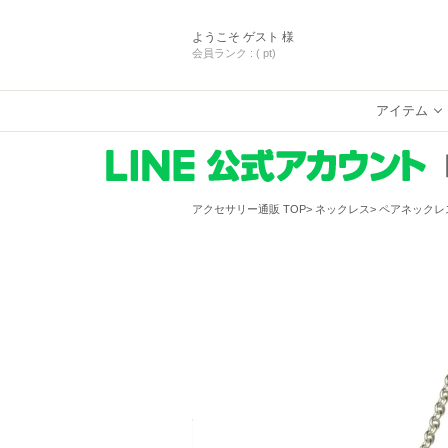
ようこそ
ゲスト 様
会員ランク :
( pt)
アイテム
アクセサリー通販 TOP
ネックレス
ペアネックレ