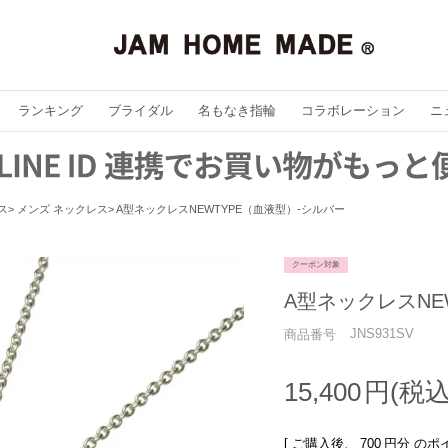
ランキング
ブライダル
名もなき指輪
コラボレーション
ニ
ス
メンズ ネックレス
A型ネックレスNEWTYPE（血液型）-シルバー
クーポン対象
A型ネックレスNE
JNS931SV
商品番号
15,400
[ ご購入後、
700
円分 のポ