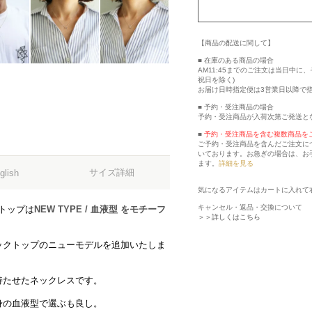
【商品の配送に関して】
■ 在庫のある商品の場合
AM11:45までのご注文は当日中
祝日を除く)
お届け日時指定便は3営業日以降で
■ 予約・受注商品の場合
予約・受注商品が入荷次第ご発送と
■
予約・受注商品を含む複数商品を
ご予約・受注商品を含んだご注文に
いております。お急ぎの場合は、お
ます。
詳細を見る
サイズ詳細
glish
気になるアイテムはカートに入れて
キャンセル・返品・交換について
クトップは
NEW TYPE / 血液型 をモチーフ
＞＞詳しくはこちら
ックトップのニューモデルを追加いたしま
持たせたネックレスです。
身の血液型で選ぶも良し。