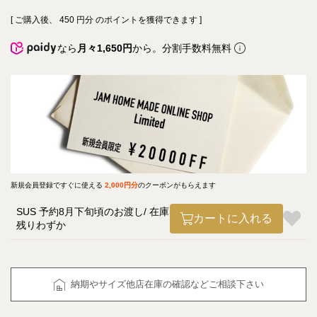
[ ご購入後、
450
円分 のポイントを獲得できます ]
なら
月々1,650円
から。分割手数料無料
新規会員登録ですぐに使える
2,000円分
のクーポンがもらえます
SUS 予約8月下旬頃のお渡し
在庫
カートに入れる
残りわずか
納期やサイズ他店在庫の確認などご相談下さい