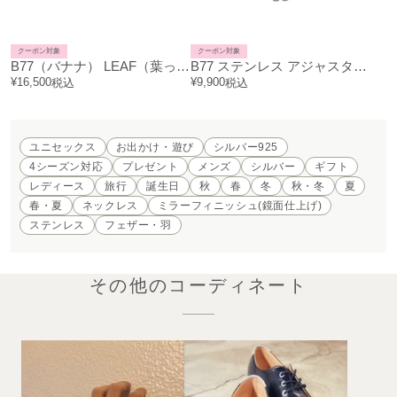
クーポン対象
クーポン対象
B77（バナナ） LEAF（葉っぱ） FEATHER（葉根） バナナ リーフェザー ネックレス トップ 1葉（S）
B77 ステンレス アジャスターリング ネックレス M
¥
16,500
¥
9,900
税込
税込
ユニセックス
お出かけ・遊び
シルバー925
4シーズン対応
プレゼント
メンズ
シルバー
ギフト
レディース
旅行
誕生日
秋
春
冬
秋・冬
夏
春・夏
ネックレス
ミラーフィニッシュ(鏡面仕上げ)
ステンレス
フェザー・羽
その他のコーディネート