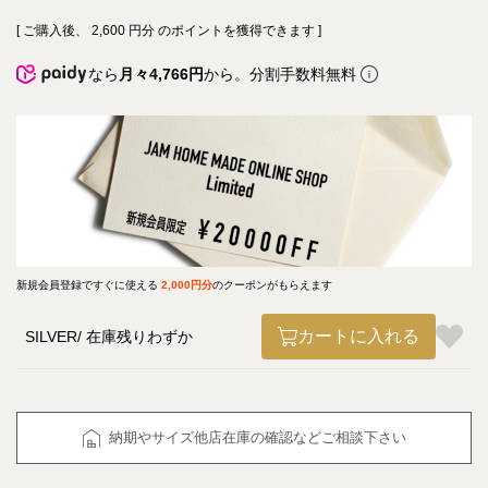
[ ご購入後、
2,600
円分 のポイントを獲得できます ]
なら
月々4,766円
から。分割手数料無料
新規会員登録ですぐに使える
2,000円分
のクーポンがもらえます
カートに入れる
SILVER
在庫残りわずか
納期やサイズ他店在庫の確認などご相談下さい