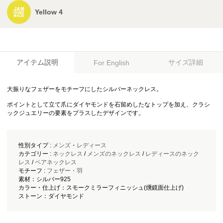
Yellow 4
アイテム説明
サイズ詳細
For English
大振りなフェザーをモチーフにしたシルバーネックレス。
ポイントとして立て爪にダイヤモンドを石留めしたなトップを加え、クラシ
ックジュエリーの要素をプラスしたデザインです。
性別タイプ :
メンズ
・
レディース
カテゴリー :
ネックレス
/
メンズのネックレス
/
レディースのネック
レス
/
ペアネックレス
モチーフ :
フェザー・羽
素材：シルバー925
カラー・仕上げ：スモークミラーフィニッシュ(燻鏡面仕上げ)
ストーン：ダイヤモンド