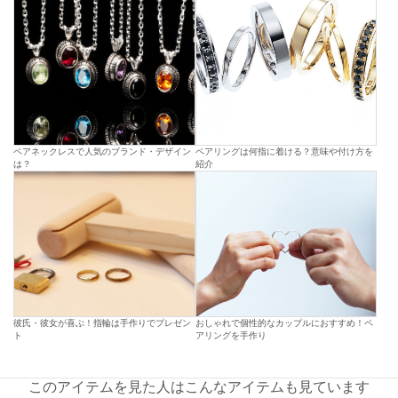
ペアネックレスで人気のブランド・デザイン
ペアリングは何指に着ける？意味や付け方を
は？
紹介
彼氏・彼女が喜ぶ！指輪は手作りでプレゼン
おしゃれで個性的なカップルにおすすめ！ペ
ト
アリングを手作り
このアイテムを見た人はこんなアイテムも見ています