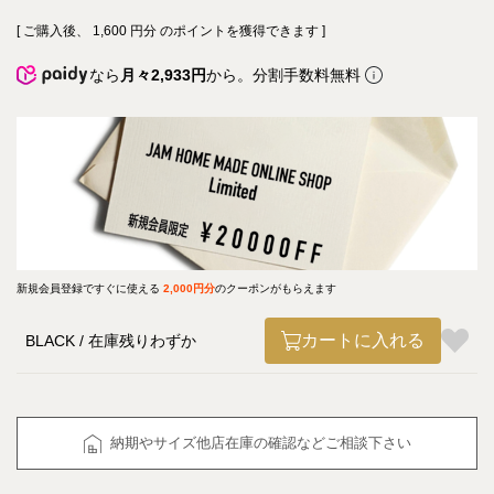
[ ご購入後、
1,600
円分 のポイントを獲得できます ]
なら
月々2,933円
から。分割手数料無料
新規会員登録ですぐに使える
2,000円分
のクーポンがもらえます
カートに入れる
BLACK
在庫残りわずか
納期やサイズ他店在庫の確認などご相談下さい