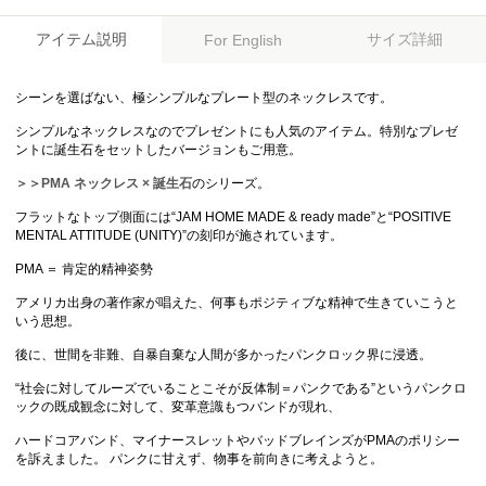
アイテム説明
サイズ詳細
For English
シーンを選ばない、極シンプルなプレート型のネックレスです。
シンプルなネックレスなのでプレゼントにも人気のアイテム。特別なプレゼ
ントに誕生石をセットしたバージョンもご用意。
＞＞PMA ネックレス × 誕生石
のシリーズ。
フラットなトップ側面には“JAM HOME MADE & ready made”と“POSITIVE
MENTAL ATTITUDE (UNITY)”の刻印が施されています。
PMA ＝ 肯定的精神姿勢
アメリカ出身の著作家が唱えた、何事もポジティブな精神で生きていこうと
いう思想。
後に、世間を非難、自暴自棄な人間が多かったパンクロック界に浸透。
“社会に対してルーズでいることこそが反体制＝パンクである”というパンクロ
ックの既成観念に対して、変革意識もつバンドが現れ、
ハードコアバンド、マイナースレットやバッドブレインズがPMAのポリシー
を訴えました。 パンクに甘えず、物事を前向きに考えようと。