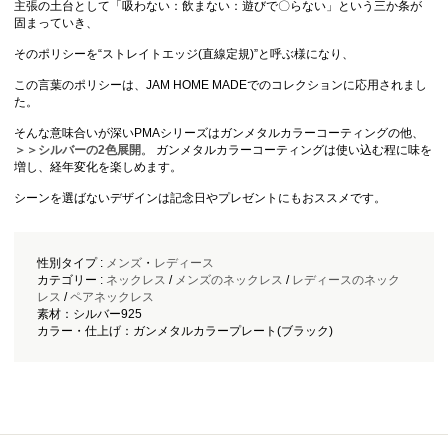
主張の土台として「吸わない：飲まない：遊びで〇らない」という三か条が
固まっていき、
そのポリシーを“ストレイトエッジ(直線定規)”と呼ぶ様になり、
この言葉のポリシーは、JAM HOME MADEでのコレクションに応用されまし
た。
そんな意味合いが深いPMAシリーズはガンメタルカラーコーティングの他、
＞＞シルバーの2色展開
。 ガンメタルカラーコーティングは使い込む程に味を
増し、経年変化を楽しめます。
シーンを選ばないデザインは記念日やプレゼントにもおススメです。
性別タイプ :
メンズ
・
レディース
カテゴリー :
ネックレス
/
メンズのネックレス
/
レディースのネック
レス
/
ペアネックレス
素材：シルバー925
カラー・仕上げ：ガンメタルカラープレート(ブラック)