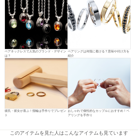
ペアネックレスで人気のブランド・デザイン
ペアリングは何指に着ける？意味や付け方を
は？
紹介
彼氏・彼女が喜ぶ！指輪は手作りでプレゼン
おしゃれで個性的なカップルにおすすめ！ペ
ト
アリングを手作り
このアイテムを見た人はこんなアイテムも見ています