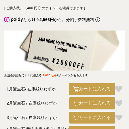
[ ご購入後、
1,400
円分 のポイントを獲得できます ]
なら
月々2,566円
から。分割手数料無料
新規会員登録ですぐに使える
2,000円分
のクーポンがもらえます
カートに入れる
1月誕生石
在庫残りわずか
カートに入れる
2月誕生石
在庫残りわずか
カートに入れる
3月誕生石
在庫残りわずか