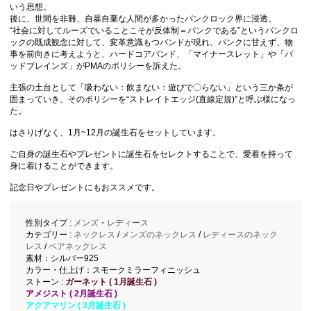
いう思想。
後に、世間を非難、自暴自棄な人間が多かったパンクロック界に浸透。
“社会に対してルーズでいることこそが反体制＝パンクである”というパンクロ
ックの既成観念に対して、変革意識もつバンドが現れ、パンクに甘えず、物
事を前向きに考えようと、ハードコアバンド、「マイナースレット」や「バ
ッドブレインズ」がPMAのポリシーを訴えた。
主張の土台として「吸わない：飲まない：遊びで〇らない」という三か条が
固まっていき、そのポリシーを“ストレイトエッジ(直線定規)”と呼ぶ様になっ
た。
はさりげなく、1月~12月の誕生石をセットしています。
ご自身の誕生石やプレゼントに誕生石をセレクトすることで、愛着を持って
身に着けることができます。
記念日やプレゼントにもおススメです。
性別タイプ :
メンズ
・
レディース
カテゴリー :
ネックレス
/
メンズのネックレス
/
レディースのネック
レス
/
ペアネックレス
素材：シルバー925
カラー・仕上げ：スモークミラーフィニッシュ
ストーン :
ガーネット ( 1月誕生石 )
アメジスト ( 2月誕生石 )
アクアマリン ( 3月誕生石 )