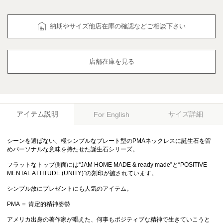
納期やサイズ他店在庫の確認などご相談下さい
店舗在庫を見る
アイテム説明
サイズ詳細
For English
シーンを選ばない、極シンプルなプレート型のPMAネックレスに誕生石を留
めパーソナルな意味を持たせた誕生石シリーズ。
フラットなトップ側面には“JAM HOME MADE & ready made”と“POSITIVE
MENTAL ATTITUDE (UNITY)”の刻印が施されています。
シンプル故にプレゼントにも人気のアイテム。
PMA ＝ 肯定的精神姿勢
アメリカ出身の著作家が唱えた、何事もポジティブな精神で生きていこうと