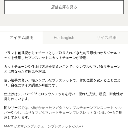
店舗在庫を見る
アイテム説明
サイズ詳細
For English
ブランド創世記からモチーフとして取り入れてきた勾玉形状のオリジナルフ
ックを使用したブレスレットにカットチェーンが登場。
カットチェーンや仕上げ方法を変えたことで、シンプルなマガタマチェーン
とは異なった雰囲気を演出。
使い勝手の良い、極シンプルなブレスレットで、留め位置を変えることによ
り、自在にサイズ調整が可能です。
仕上げはシルバー925にロジウムメッキを行い、優れた光沢、硬度、耐食性が
得られています。
同シリーズでは、
燻がかかったマガタマシンプルチェーンブレスレット-シル
バー
や
少し小ぶりなマガタマカットチェーンブレスレット S -シルバー
もご用
意しております。
>>>
マガタマシンプルチェーンブレスレット-シルバー