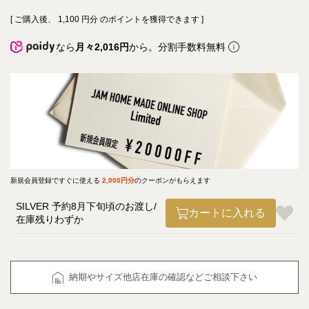
[ ご購入後、
1,100
円分 のポイントを獲得できます ]
なら
月々2,016円
から。分割手数料無料
新規会員登録ですぐに使える
2,000円分
のクーポンがもらえます
SILVER 予約8月下旬頃のお渡し
カートに入れる
在庫残りわずか
納期やサイズ他店在庫の確認などご相談下さい