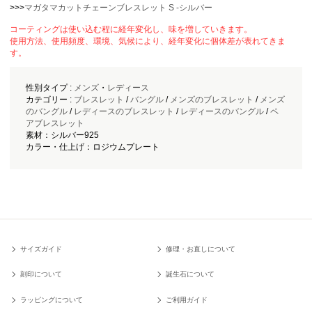
>>>
マガタマカットチェーンブレスレット S -シルバー
コーティングは使い込む程に経年変化し、味を増していきます。
使用方法、使用頻度、環境、気候により、経年変化に個体差が表れてきま
す。
性別タイプ :
メンズ
・
レディース
カテゴリー :
ブレスレット
/
バングル
/
メンズのブレスレット
/
メンズ
のバングル
/
レディースのブレスレット
/
レディースのバングル
/
ペ
アブレスレット
素材：シルバー925
カラー・仕上げ：ロジウムプレート
サイズガイド
修理・お直しについて
刻印について
誕生石について
ラッピングについて
ご利用ガイド