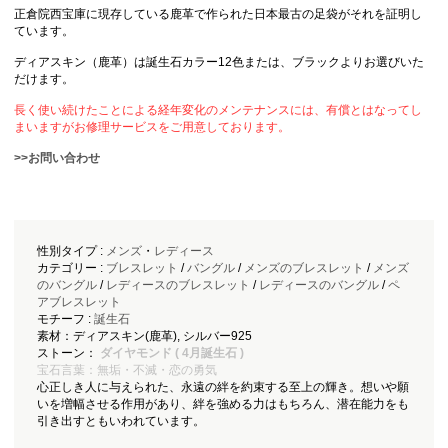
正倉院西宝庫に現存している鹿革で作られた日本最古の足袋がそれを証明し
ています。
ディアスキン（鹿革）は誕生石カラー12色または、ブラックよりお選びいた
だけます。
長く使い続けたことによる経年変化のメンテナンスには、有償とはなってし
まいますがお修理サービスをご用意しております。
>>お問い合わせ
性別タイプ :
メンズ
・
レディース
カテゴリー :
ブレスレット
/
バングル
/
メンズのブレスレット
/
メンズ
のバングル
/
レディースのブレスレット
/
レディースのバングル
/
ペ
アブレスレット
モチーフ :
誕生石
素材：ディアスキン(鹿革), シルバー925
ストーン：
ダイヤモンド ( 4月誕生石 )
宝石言葉：無垢・不滅・恋の勇気
心正しき人に与えられた、永遠の絆を約束する至上の輝き。想いや願
いを増幅させる作用があり、絆を強める力はもちろん、潜在能力をも
引き出すともいわれています。