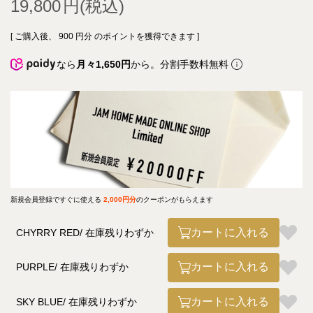
19,800
[ ご購入後、
900
円分 のポイントを獲得できます ]
なら
月々1,650円
から。分割手数料無料
新規会員登録ですぐに使える
2,000円分
のクーポンがもらえます
カートに入れる
CHYRRY RED
在庫残りわずか
カートに入れる
PURPLE
在庫残りわずか
カートに入れる
SKY BLUE
在庫残りわずか