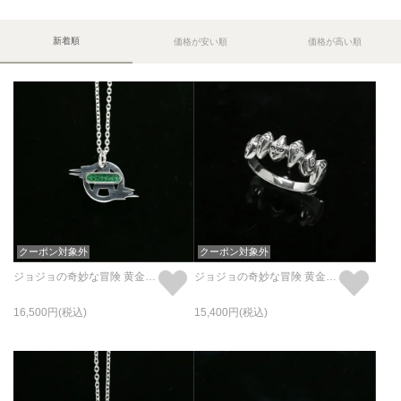
新着順
価格が安い順
価格が高い順
クーポン対象外
クーポン対象外
ジョジョの奇妙な冒険 黄金の風 M・B ネックレス
ジョジョの奇妙な冒険 黄金の風 S・P リング / 指輪
16,500
15,400