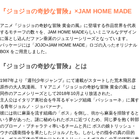
『ジョジョの奇妙な冒険』×JAM HOME MADE
アニメ『ジョジョの奇妙な冒険 黄金の風』に登場する作品世界を代表
するモチーフの数々を、JAM HOME MADEらしいミニマルなデザイン
に落とし込んだファン垂涎のジュエリーシリーズとなっています。
パッケージには「JOJO×JAM HOME MADE」ロゴの入ったオリジナル
BOX をご用意しました。
『ジョジョの奇妙な冒険』とは
1987年より『週刊少年ジャンプ』にて連載がスタートした荒木飛呂彦
原作の大人気漫画。ＴＶアニメ『ジョジョの奇妙な冒険 黄金の風』は
同作のアニメシリーズとして2018年10月より放送された。
主人公はイタリア裏社会を牛耳るギャング組織「パッショーネ」に属す
る青年ジョルノ・ジョバァーナ。
彼には街に麻薬を流す組織の「ボス」を倒し、街から麻薬を排除すると
いう夢があった。謎に秘められたボスに近づくため、同じ夢を抱く幹部
のブローノ・ブチャラティ率いるチームと共に ボスの娘トリッシュ・
ウナの護衛指令を果たしたジョルノたち。しかしその指令の真の目的