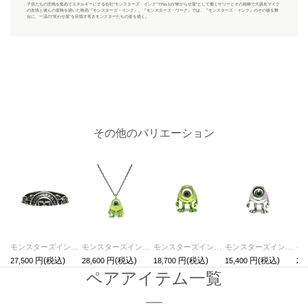
子供たちの悲鳴を集めてエネルギーにする会社“モンスターズ・インク”でNo.1の“怖がらせ屋”として働くサリーとその相棒で大親友マイク
の友情と彼らの冒険を描いた映画『モンスターズ・インク』。『モンスターズ・ワーク』では、『モンスターズ・インク』のその後を舞
台に、一流の“笑わせ屋”を目指す若きモンスターたちの姿を描く。
その他のバリエーション
モンスターズインク ユニバーシティハーフカレッジリング/指輪
モンスターズインク ユニバーシティマイクネックレス-グリーン
モンスターズインク ユニバーシティマイク/ピアス-グリーン/片耳
モンスターズインク ユニバーシティマイク/ピアス-シルバー/片耳
27,500
28,600
18,700
15,400
25,
ペアアイテム一覧