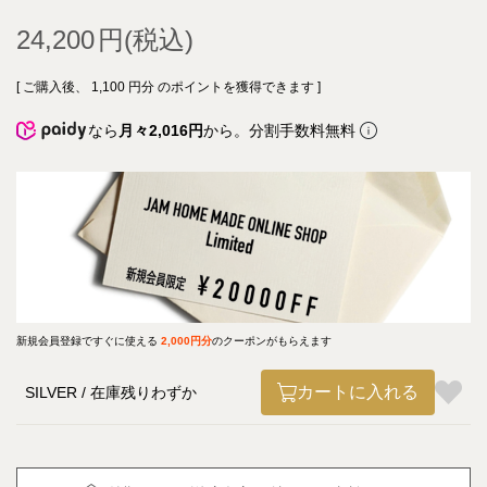
24,200
[ ご購入後、
1,100
円分 のポイントを獲得できます ]
なら
月々2,016円
から。分割手数料無料
新規会員登録ですぐに使える
2,000円分
のクーポンがもらえます
カートに入れる
SILVER
在庫残りわずか