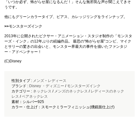
「いつか必ず、怖がらせ屋になるんだ！」そんな無邪気な声が聞こえてきそ
うです。
他にもグリーンカラータイプ、ピアス、カレッジリングをラインナップ。
>>
モンスターズインク
2013年に公開されたピクサー・アニメーション・スタジオ制作の「モンスタ
ーズ・インク」の12年ぶりの続編作品。 最恐の“怖がらせ屋”コンビ、マイク
とサリーの驚きの出会いと、モンスター界最大の事件を描いたファンタジ
ー・アドベンチャー！
(C)Disney
性別タイプ :
メンズ
・
レディース
ブランド :
Disney ・ディズニー
/
モンスターズインク
カテゴリー :
ネックレス
/
メンズのネックレス
/
レディースのネック
レス
/
ペアネックレス
素材：シルバー925
カラー・仕上げ：スモークミラーフィニッシュ(燻鏡面仕上げ)