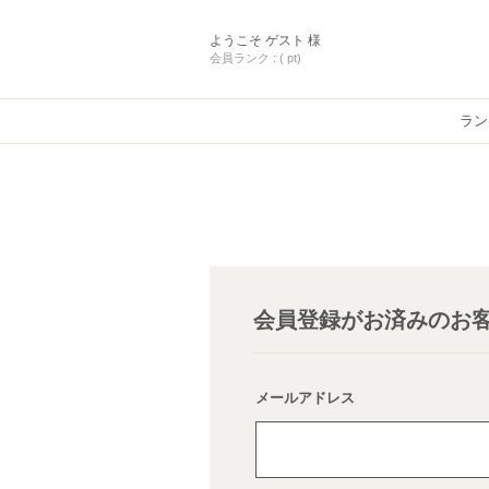
ようこそ
ゲスト 様
会員ランク :
( pt)
ラン
会員登録がお済みのお
メールアドレス